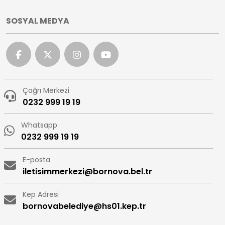
SOSYAL MEDYA
Çağrı Merkezi
0232 999 19 19
Whatsapp
0232 999 19 19
E-posta
iletisimmerkezi@bornova.bel.tr
Kep Adresi
bornovabelediye@hs01.kep.tr