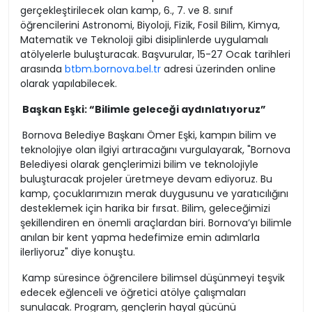
gerçekleştirilecek olan kamp, 6., 7. ve 8. sınıf
öğrencilerini Astronomi, Biyoloji, Fizik, Fosil Bilim, Kimya,
Matematik ve Teknoloji gibi disiplinlerde uygulamalı
atölyelerle buluşturacak. Başvurular, 15-27 Ocak tarihleri
arasında
btbm.bornova.bel.tr
adresi üzerinden online
olarak yapılabilecek.
Başkan Eşki: “Bilimle geleceği aydınlatıyoruz”
Bornova Belediye Başkanı Ömer Eşki, kampın bilim ve
teknolojiye olan ilgiyi artıracağını vurgulayarak, "Bornova
Belediyesi olarak gençlerimizi bilim ve teknolojiyle
buluşturacak projeler üretmeye devam ediyoruz. Bu
kamp, çocuklarımızın merak duygusunu ve yaratıcılığını
desteklemek için harika bir fırsat. Bilim, geleceğimizi
şekillendiren en önemli araçlardan biri. Bornova’yı bilimle
anılan bir kent yapma hedefimize emin adımlarla
ilerliyoruz" diye konuştu.
Kamp süresince öğrencilere bilimsel düşünmeyi teşvik
edecek eğlenceli ve öğretici atölye çalışmaları
sunulacak. Program, gençlerin hayal gücünü