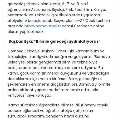
gerçekleştirilecek olan kamp, 6., 7. ve 8. sınıf
öğrencilerini Astronomi, Biyoloji, Fizik, Fosil Bilim, Kimya,
Matematik ve Teknoloji gibi disiplinlerde uygulamalı
atölyelerle buluşturacak. Başvurular, 15-27 Ocak tarihleri
arasında
btbm.bornova.bel.tr
adresi üzerinden online
olarak yapılabilecek.
Başkan Eşki: “Bilimle geleceği aydınlatıyoruz”
Bornova Belediye Başkanı Ömer Eşki, kampın bilim ve
teknolojiye olan ilgiyi artıracağını vurgulayarak, "Bornova
Belediyesi olarak gençlerimizi bilim ve teknolojiyle
buluşturacak projeler üretmeye devam ediyoruz. Bu
kamp, çocuklarımızın merak duygusunu ve yaratıcılığını
desteklemek için harika bir fırsat. Bilim, geleceğimizi
şekillendiren en önemli araçlardan biri. Bornova’yı bilimle
anılan bir kent yapma hedefimize emin adımlarla
ilerliyoruz" diye konuştu.
Kamp süresince öğrencilere bilimsel düşünmeyi teşvik
edecek eğlenceli ve öğretici atölye çalışmaları
sunulacak. Program, gençlerin hayal gücünü