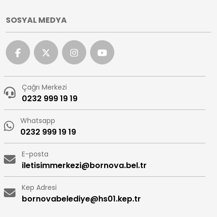
SOSYAL MEDYA
Çağrı Merkezi
0232 999 19 19
Whatsapp
0232 999 19 19
E-posta
iletisimmerkezi@bornova.bel.tr
Kep Adresi
bornovabelediye@hs01.kep.tr