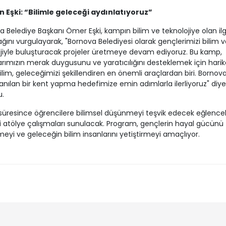
 Eşki: “Bilimle geleceği aydınlatıyoruz”
 Belediye Başkanı Ömer Eşki, kampın bilim ve teknolojiye olan ilg
ağını vurgulayarak, "Bornova Belediyesi olarak gençlerimizi bilim v
jiyle buluşturacak projeler üretmeye devam ediyoruz. Bu kamp,
rımızın merak duygusunu ve yaratıcılığını desteklemek için harika
 Bilim, geleceğimizi şekillendiren en önemli araçlardan biri. Bornova
 anılan bir kent yapma hedefimize emin adımlarla ilerliyoruz" diye
u.
üresince öğrencilere bilimsel düşünmeyi teşvik edecek eğlencel
i atölye çalışmaları sunulacak. Program, gençlerin hayal gücünü
rmeyi ve geleceğin bilim insanlarını yetiştirmeyi amaçlıyor.