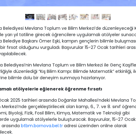
 Belediyesi Mevlana Toplum ve Bilim Merkezi’de düzenleyeceği Kı
le yarı yıl tatiline girecek öğrencilere uygulamalı atölyeler sunaca
 Belediye Başkanı Ömer Eşki, kampın gençlerin bilimle buluşması
bir fırsat olduğunu vurguladı. Başvurular 15-27 Ocak tarihleri ara
yapılabilecek.
 Belediyesi’nin Mevlana Toplum ve Bilim Merkezi ile Genç Kaşifle
irliğiyle düzenlediği “Kış Bilim Kampı: Bilimde Matematik” etkinliği, i
ine bilimle dolu bir deneyim sunmaya hazırlanıyor.
malı atölyelerle eğlenerek öğrenme fırsatı
Ocak 2025 tarihleri arasında Doğanlar Mahallesi’ndeki Mevlana T
m Merkezi’nde gerçekleştirilecek olan kamp, 6., 7. ve 8. sınıf öğrenci
i, Biyoloji, Fizik, Fosil Bilim, Kimya, Matematik ve Teknoloji gibi
nlerde uygulamalı atölyelerle buluşturacak. Başvurular, 15-27 Ocak
ri arasında
btbm.bornova.bel.tr
adresi üzerinden online olarak
ilecek.