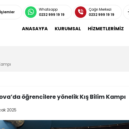
Whatsapp
Çağrı Merkezi
 İşlemler
0232 999 19 19
0232 999 19 19
ANASAYFA
KURUMSAL
HİZMETLERİMİZ
 Kampı
ova’da öğrencilere yönelik Kış Bilim Kampı
cak 2025