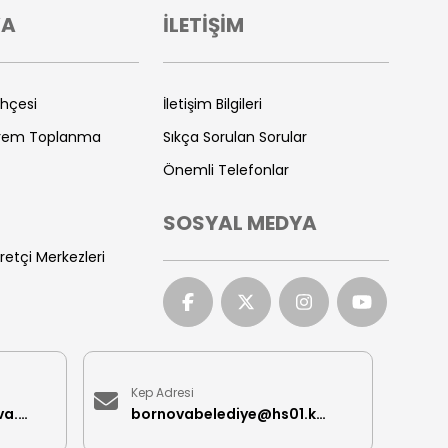
VA
İLETİŞİM
ihçesi
İletişim Bilgileri
prem Toplanma
Sıkça Sorulan Sorular
Önemli Telefonlar
SOSYAL MEDYA
retçi Merkezleri
Kep Adresi
iletisimmerkezi@bornova.bel.tr
bornovabelediye@hs01.kep.tr