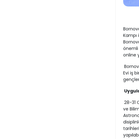
Bornova
Kampı i
Bornova
önemli 
online 
Bornova
Evi iş b
gençler
Uygula
28-31 
ve Bili
Astronom
disipli
tarihle
yapılab