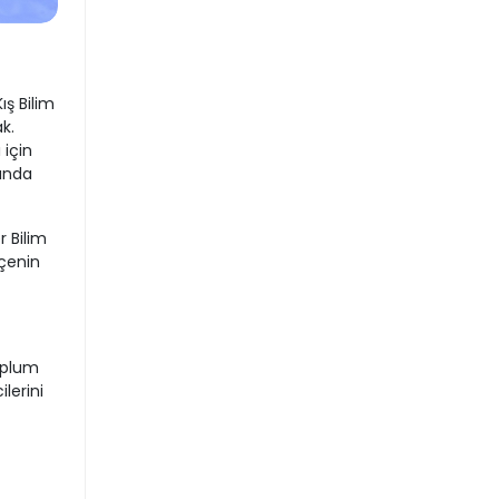
ş Bilim
k.
 için
sında
r Bilim
lçenin
oplum
lerini