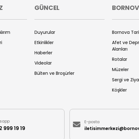
Z
GÜNCEL
BORNO
lırım
Duyurular
Bornova Tar
ri
Etkinlikler
Afet ve De
Alanları
Haberler
Rotalar
Videolar
Müzeler
Bülten ve Broşürler
Sergi ve Ziya
Köşkler
sapp
E-posta
 999 19 19