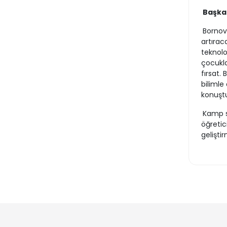
Başkan
Bornova
artırac
teknolo
çocukla
fırsat.
bilimle
konuşt
Kamp s
öğretic
gelişti