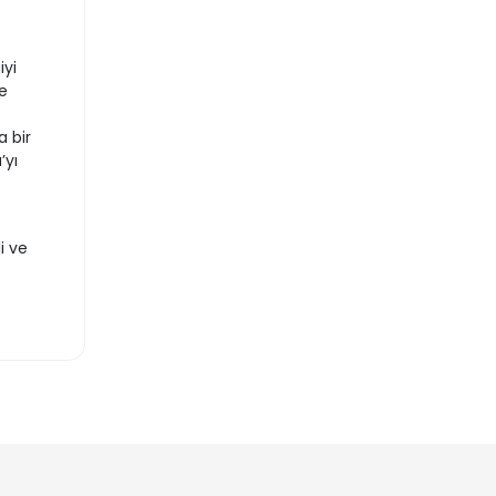
iyi
e
 bir
’yı
i ve