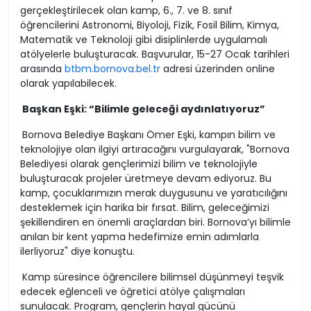
gerçekleştirilecek olan kamp, 6., 7. ve 8. sınıf
öğrencilerini Astronomi, Biyoloji, Fizik, Fosil Bilim, Kimya,
Matematik ve Teknoloji gibi disiplinlerde uygulamalı
atölyelerle buluşturacak. Başvurular, 15-27 Ocak tarihleri
arasında
btbm.bornova.bel.tr
adresi üzerinden online
olarak yapılabilecek.
Başkan Eşki: “Bilimle geleceği aydınlatıyoruz”
Bornova Belediye Başkanı Ömer Eşki, kampın bilim ve
teknolojiye olan ilgiyi artıracağını vurgulayarak, "Bornova
Belediyesi olarak gençlerimizi bilim ve teknolojiyle
buluşturacak projeler üretmeye devam ediyoruz. Bu
kamp, çocuklarımızın merak duygusunu ve yaratıcılığını
desteklemek için harika bir fırsat. Bilim, geleceğimizi
şekillendiren en önemli araçlardan biri. Bornova’yı bilimle
anılan bir kent yapma hedefimize emin adımlarla
ilerliyoruz" diye konuştu.
Kamp süresince öğrencilere bilimsel düşünmeyi teşvik
edecek eğlenceli ve öğretici atölye çalışmaları
sunulacak. Program, gençlerin hayal gücünü