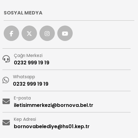
SOSYAL MEDYA
Çağrı Merkezi
0232 999 19 19
Whatsapp
0232 999 19 19
E-posta
iletisimmerkezi@bornova.bel.tr
Kep Adresi
bornovabelediye@hs01.kep.tr