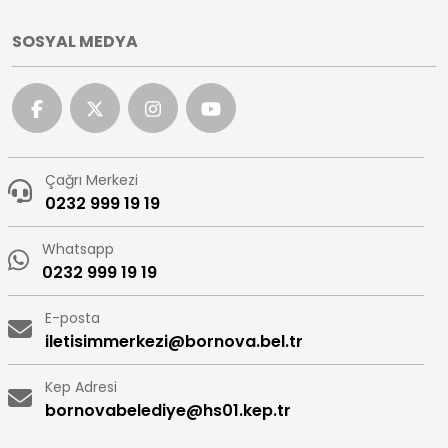
SOSYAL MEDYA
Çağrı Merkezi
0232 999 19 19
Whatsapp
0232 999 19 19
E-posta
iletisimmerkezi@bornova.bel.tr
Kep Adresi
bornovabelediye@hs01.kep.tr