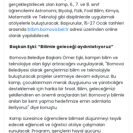
gerçekleştirilecek olan kamp, 6., 7. ve 8. sınıf
öğrencilerini Astronomi, Biyoloji, Fizik, Fosil Bilim, Kimya,
Matematik ve Teknoloji gibi disiplinlerde uygulamalı
atölyelerle buluşturacak. Başvurular, 15-27 Ocak tarihleri
arasında
btbm.bornova.bel.tr
adresi üzerinden online
olarak yapılabilecek.
Başkan Eşki: “Bilimle geleceği aydınlatıyoruz”
Bornova Belediye Başkanı Ömer Eşki, kampın bilim ve
teknolojiye olan ilgiyi artıracağını vurgulayarak, "Bornova
Belediyesi olarak gençlerimizi bilim ve teknolojiyle
buluşturacak projeler üretmeye devam ediyoruz. Bu
kamp, çocuklarımızın merak duygusunu ve yaratıcılığını
desteklemek için harika bir fırsat. Bilim, geleceğimizi
şekillendiren en önemli araçlardan biri. Bornova’yı bilimle
anılan bir kent yapma hedefimize emin adımlarla
ilerliyoruz" diye konuştu.
Kamp süresince öğrencilere bilimsel düşünmeyi teşvik
edecek eğlenceli ve öğretici atölye çalışmaları
sunulacak. Program, gençlerin hayal gücünü