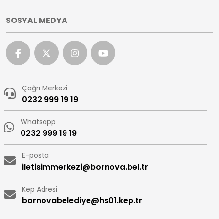
SOSYAL MEDYA
Çağrı Merkezi
0232 999 19 19
Whatsapp
0232 999 19 19
E-posta
iletisimmerkezi@bornova.bel.tr
Kep Adresi
bornovabelediye@hs01.kep.tr