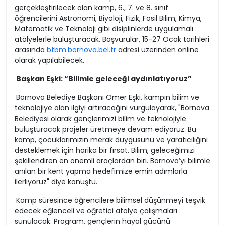
gerçekleştirilecek olan kamp, 6., 7. ve 8. sınıf
öğrencilerini Astronomi, Biyoloji, Fizik, Fosil Bilim, Kimya,
Matematik ve Teknoloji gibi disiplinlerde uygulamalı
atölyelerle buluşturacak. Başvurular, 15-27 Ocak tarihleri
arasında
btbm.bornova.bel.tr
adresi üzerinden online
olarak yapılabilecek.
Başkan Eşki: “Bilimle geleceği aydınlatıyoruz”
Bornova Belediye Başkanı Ömer Eşki, kampın bilim ve
teknolojiye olan ilgiyi artıracağını vurgulayarak, "Bornova
Belediyesi olarak gençlerimizi bilim ve teknolojiyle
buluşturacak projeler üretmeye devam ediyoruz. Bu
kamp, çocuklarımızın merak duygusunu ve yaratıcılığını
desteklemek için harika bir fırsat. Bilim, geleceğimizi
şekillendiren en önemli araçlardan biri. Bornova’yı bilimle
anılan bir kent yapma hedefimize emin adımlarla
ilerliyoruz" diye konuştu.
Kamp süresince öğrencilere bilimsel düşünmeyi teşvik
edecek eğlenceli ve öğretici atölye çalışmaları
sunulacak. Program, gençlerin hayal gücünü