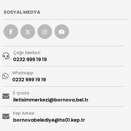
SOSYAL MEDYA
Çağrı Merkezi
0232 999 19 19
Whatsapp
0232 999 19 19
E-posta
iletisimmerkezi@bornova.bel.tr
Kep Adresi
bornovabelediye@hs01.kep.tr