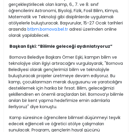
gerçekleştirilecek olan kamp, 6., 7. ve 8. sınıf
öğrencilerini Astronomi, Biyoloji, Fizik, Fosil Bilim, Kimya,
Matematik ve Teknoloji gibi disiplinlerde uygulamalı
atölyelerle buluşturacak. Başvurular, 15-27 Ocak tarihleri
arasında
btbm.bornova.bel.tr
adresi üzerinden online
olarak yapılabilecek.
Başkan Eşki: “Bilimle geleceği aydınlatıyoruz”
Bornova Belediye Başkanı Ömer Eşki, kampın bilim ve
teknolojiye olan ilgiyi artıracağını vurgulayarak, "Bornova
Belediyesi olarak gençlerimizi bilim ve teknolojiyle
buluşturacak projeler üretmeye devam ediyoruz. Bu
kamp, çocuklarımızın merak duygusunu ve yaratıcılığını
desteklemek için harika bir fırsat. Bilim, geleceğimizi
şekillendiren en önemli araçlardan biri. Bornova’yı bilimle
anılan bir kent yapma hedefimize emin adımlarla
ilerliyoruz" diye konuştu.
Kamp süresince öğrencilere bilimsel düşünmeyi teşvik
edecek eğlenceli ve öğretici atölye çalışmaları
sunulacak. Program, gençlerin hayal gücünü