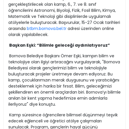
gerçekleştirilecek olan kamp, 6., 7. ve 8. sınıf
öğrencilerini Astronomi, Biyoloji, Fizik, Fosil Bilim, Kimya,
Matematik ve Teknoloji gibi disiplinlerde uygulamalı
atölyelerle buluşturacak. Başvurular, 15-27 Ocak tarihleri
arasında
btbm.bornova.bel.tr
adresi üzerinden online
olarak yapılabilecek.
Başkan Eşki: “Bilimle geleceği aydınlatıyoruz”
Bornova Belediye Başkanı Ömer Eşki, kampın bilim ve
teknolojiye olan ilgiyi artıracağını vurgulayarak, "Bornova
Belediyesi olarak gençlerimizi bilim ve teknolojiyle
buluşturacak projeler üretmeye devam ediyoruz. Bu
kamp, çocuklarımızın merak duygusunu ve yaratıcılığını
desteklemek için harika bir fırsat. Bilim, geleceğimizi
şekillendiren en önemli araçlardan biri. Bornova’yı bilimle
anılan bir kent yapma hedefimize emin adımlarla
ilerliyoruz" diye konuştu.
Kamp süresince öğrencilere bilimsel düşünmeyi teşvik
edecek eğlenceli ve öğretici atölye çalışmaları
sunulacak. Program, gençlerin hayal gücünü