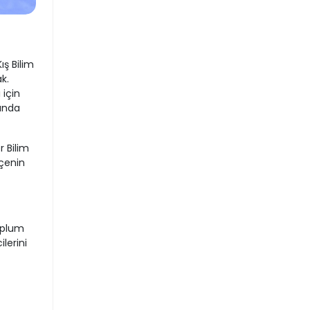
ş Bilim
k.
 için
sında
r Bilim
lçenin
oplum
lerini