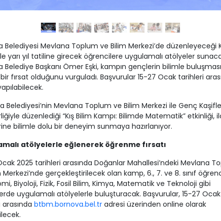
 Belediyesi Mevlana Toplum ve Bilim Merkezi’de düzenleyeceği Kı
le yarı yıl tatiline girecek öğrencilere uygulamalı atölyeler sunaca
 Belediye Başkanı Ömer Eşki, kampın gençlerin bilimle buluşması
bir fırsat olduğunu vurguladı. Başvurular 15-27 Ocak tarihleri ara
yapılabilecek.
 Belediyesi’nin Mevlana Toplum ve Bilim Merkezi ile Genç Kaşifle
irliğiyle düzenlediği “Kış Bilim Kampı: Bilimde Matematik” etkinliği, i
ine bilimle dolu bir deneyim sunmaya hazırlanıyor.
malı atölyelerle eğlenerek öğrenme fırsatı
Ocak 2025 tarihleri arasında Doğanlar Mahallesi’ndeki Mevlana T
m Merkezi’nde gerçekleştirilecek olan kamp, 6., 7. ve 8. sınıf öğrenci
i, Biyoloji, Fizik, Fosil Bilim, Kimya, Matematik ve Teknoloji gibi
nlerde uygulamalı atölyelerle buluşturacak. Başvurular, 15-27 Ocak
ri arasında
btbm.bornova.bel.tr
adresi üzerinden online olarak
ilecek.