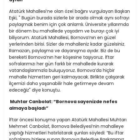
Atatürk Mahallesi’ne olan özel bağını vurgulayan Başkan
Eşki, " Bugün burada sizlerle bir arada olmak aynı sofrayı
paylaşmak benim için çok anlamlı. Üniversite yıllarımda
bir dönem bu mahallede yaşadım ve burayı çok iyi
biliyorum. Atatürk Mahallesi, Bornova’nın en güzel
yerlerinden birisi. Sizler de mahalleniz kadar güzelsiniz.
Ramazan, paylaşma ve dayanışma ayıdır. Biz de bu
bereketi Bornova’nın her köşesine taşıyoruz. İftar
sofralarımızı her gün farklı bir mahallede kurarak
vatandaşlarımızla buluşuyoruz. Bornova’da hiçbir
mahalle hizmetten geri kalmayacak. Birlikte çalışarak
ilçemizi daha yaşanabilir hale getirmeye devam
edeceğiz" diye konuştu.
Muhtar Canbolat: “Bornova sayenizde nefes
almaya başladı”
İftar öncesi konuşma yapan Atatürk Mahallesi Muhtarı
Mehmet Canbolat, Bornova Belediyesi’nin mahalleye
yaptığı hizmetleri hatırlatarak şunları söyledi: “Bu iftar
sofralarını bizlere sunan Bornova Belediye Başkanımız