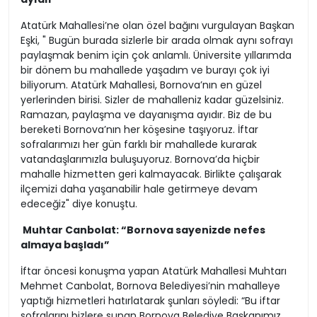
Atatürk Mahallesi’ne olan özel bağını vurgulayan Başkan
Eşki, " Bugün burada sizlerle bir arada olmak aynı sofrayı
paylaşmak benim için çok anlamlı. Üniversite yıllarımda
bir dönem bu mahallede yaşadım ve burayı çok iyi
biliyorum. Atatürk Mahallesi, Bornova’nın en güzel
yerlerinden birisi. Sizler de mahalleniz kadar güzelsiniz.
Ramazan, paylaşma ve dayanışma ayıdır. Biz de bu
bereketi Bornova’nın her köşesine taşıyoruz. İftar
sofralarımızı her gün farklı bir mahallede kurarak
vatandaşlarımızla buluşuyoruz. Bornova’da hiçbir
mahalle hizmetten geri kalmayacak. Birlikte çalışarak
ilçemizi daha yaşanabilir hale getirmeye devam
edeceğiz" diye konuştu.
Muhtar Canbolat: “Bornova sayenizde nefes
almaya başladı”
İftar öncesi konuşma yapan Atatürk Mahallesi Muhtarı
Mehmet Canbolat, Bornova Belediyesi’nin mahalleye
yaptığı hizmetleri hatırlatarak şunları söyledi: “Bu iftar
sofralarını bizlere sunan Bornova Belediye Başkanımız