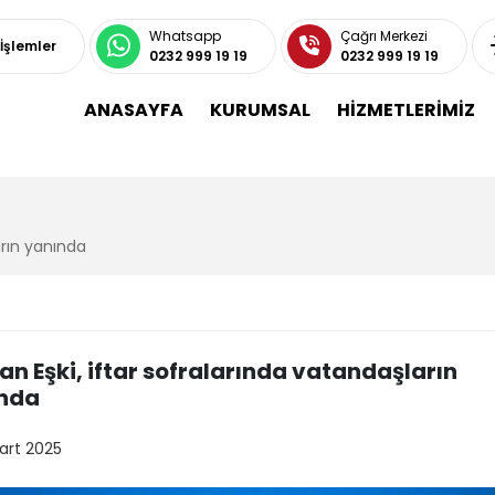
Whatsapp
Çağrı Merkezi
 İşlemler
0232 999 19 19
0232 999 19 19
ANASAYFA
KURUMSAL
HİZMETLERİMİZ
arın yanında
an Eşki, iftar sofralarında vatandaşların
nda
art 2025