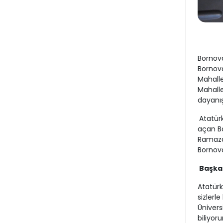
Bornova
Bornova
Mahalle
Mahalle
dayanı
Atatürk
açan Ba
Ramazan
Bornova
Başka
Atatürk
sizlerl
Ünivers
biliyor