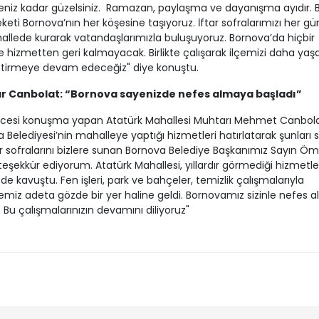
niz kadar güzelsiniz. Ramazan, paylaşma ve dayanışma ayıdır. B
keti Bornova’nın her köşesine taşıyoruz. İftar sofralarımızı her gün
allede kurarak vatandaşlarımızla buluşuyoruz. Bornova’da hiçbir
 hizmetten geri kalmayacak. Birlikte çalışarak ilçemizi daha yaşa
etirmeye devam edeceğiz" diye konuştu.
r Canbolat: “Bornova sayenizde nefes almaya başladı”
öncesi konuşma yapan Atatürk Mahallesi Muhtarı Mehmet Canbola
 Belediyesi’nin mahalleye yaptığı hizmetleri hatırlatarak şunları s
ar sofralarını bizlere sunan Bornova Belediye Başkanımız Sayın Öm
 teşekkür ediyorum. Atatürk Mahallesi, yıllardır görmediği hizmetle
de kavuştu. Fen işleri, park ve bahçeler, temizlik çalışmalarıyla
miz adeta gözde bir yer haline geldi. Bornovamız sizinle nefes 
. Bu çalışmalarınızın devamını diliyoruz"