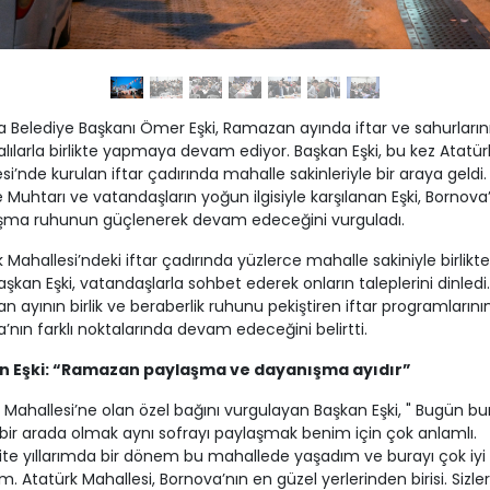
 Belediye Başkanı Ömer Eşki, Ramazan ayında iftar ve sahurların
lılarla birlikte yapmaya devam ediyor. Başkan Eşki, bu kez Atatür
si’nde kurulan iftar çadırında mahalle sakinleriyle bir araya geldi.
 Muhtarı ve vatandaşların yoğun ilgisiyle karşılanan Eşki, Bornova
şma ruhunun güçlenerek devam edeceğini vurguladı.
 Mahallesi’ndeki iftar çadırında yüzlerce mahalle sakiniyle birlikt
şkan Eşki, vatandaşlarla sohbet ederek onların taleplerini dinledi.
 ayının birlik ve beraberlik ruhunu pekiştiren iftar programlarını
’nın farklı noktalarında devam edeceğini belirtti.
n Eşki: “Ramazan paylaşma ve dayanışma ayıdır”
 Mahallesi’ne olan özel bağını vurgulayan Başkan Eşki, " Bugün b
e bir arada olmak aynı sofrayı paylaşmak benim için çok anlamlı.
ite yıllarımda bir dönem bu mahallede yaşadım ve burayı çok iyi
um. Atatürk Mahallesi, Bornova’nın en güzel yerlerinden birisi. Sizle