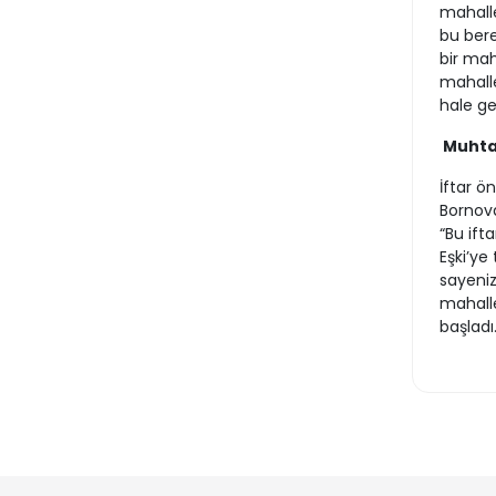
mahalle
bu bere
bir mah
mahalle
hale g
Muhta
İftar 
Bornova
“Bu ift
Eşki’ye
sayeniz
mahalle
başladı