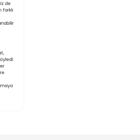
iz de
 farklı
nabilir
t,
öyledi:
er
re
almaya