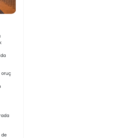
ı
k
’da
e oruç
n
urada
r de