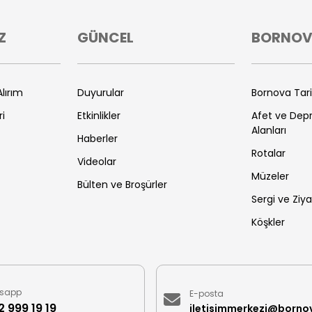
Z
GÜNCEL
BORNO
lırım
Duyurular
Bornova Tar
ri
Etkinlikler
Afet ve De
Alanları
Haberler
Rotalar
Videolar
Müzeler
Bülten ve Broşürler
Sergi ve Ziya
Köşkler
sapp
E-posta
 999 19 19