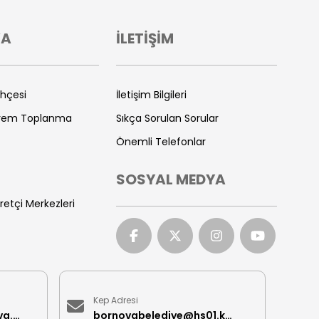
VA
İLETİŞİM
ihçesi
İletişim Bilgileri
prem Toplanma
Sıkça Sorulan Sorular
Önemli Telefonlar
SOSYAL MEDYA
retçi Merkezleri
Kep Adresi
iletisimmerkezi@bornova.bel.tr
bornovabelediye@hs01.kep.tr