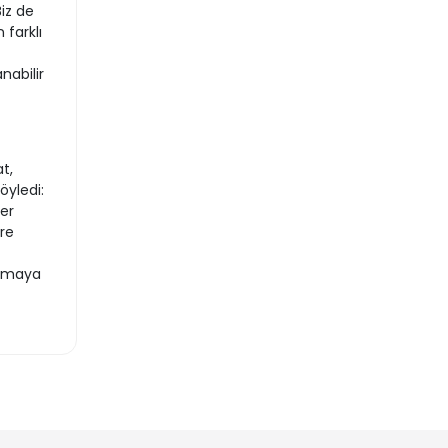
iz de
 farklı
nabilir
t,
öyledi:
er
re
almaya