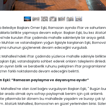
 Belediye Başkanı Ömer Eşki, Ramazan ayında iftar ve sahurların
lılarla birlikte yapmaya devam ediyor. Başkan Eşki, bu kez Atatür
si’nde kurulan iftar çadırında mahalle sakinleriyle bir araya geldi.
 Muhtarı ve vatandaşların yoğun ilgisiyle karşılanan Eşki, Bornova
şma ruhunun güçlenerek devam edeceğini vurguladı.
 Mahallesi’ndeki iftar çadırında yüzlerce mahalle sakiniyle birlikt
şkan Eşki, vatandaşlarla sohbet ederek onların taleplerini dinledi.
 ayının birlik ve beraberlik ruhunu pekiştiren iftar programlarını
’nın farklı noktalarında devam edeceğini belirtti.
n Eşki: “Ramazan paylaşma ve dayanışma ayıdır”
 Mahallesi’ne olan özel bağını vurgulayan Başkan Eşki, " Bugün b
e bir arada olmak aynı sofrayı paylaşmak benim için çok anlamlı.
ite yıllarımda bir dönem bu mahallede yaşadım ve burayı çok iyi
um. Atatürk Mahallesi, Bornova’nın en güzel yerlerinden birisi. Sizle