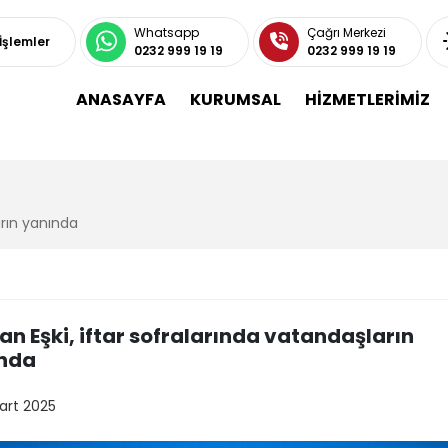
Whatsapp
Çağrı Merkezi
 İşlemler
0232 999 19 19
0232 999 19 19
ANASAYFA
KURUMSAL
HİZMETLERİMİZ
arın yanında
an Eşki, iftar sofralarında vatandaşların
nda
art 2025