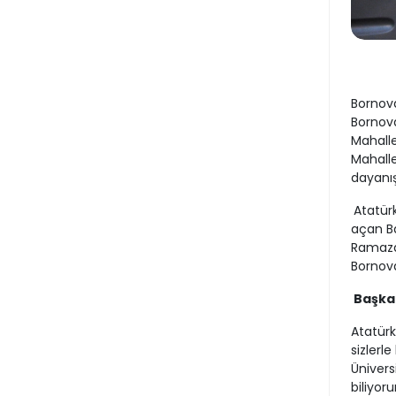
Bornova
Bornova
Mahalle
Mahalle
dayanı
Atatürk
açan Ba
Ramazan
Bornova
Başka
Atatürk
sizlerl
Ünivers
biliyor