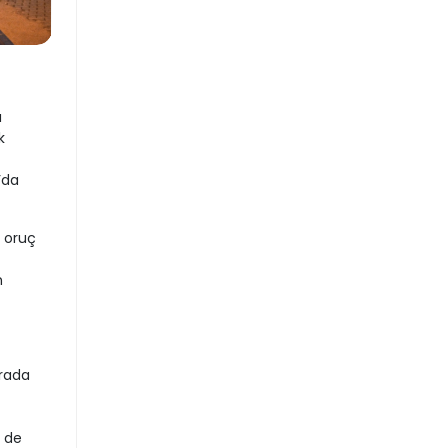
ı
k
’da
e oruç
n
urada
r de