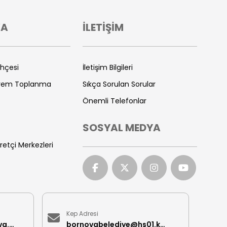
VA
İLETİŞİM
ihçesi
İletişim Bilgileri
prem Toplanma
Sıkça Sorulan Sorular
Önemli Telefonlar
SOSYAL MEDYA
retçi Merkezleri
Kep Adresi
iletisimmerkezi@bornova.bel.tr
bornovabelediye@hs01.kep.tr