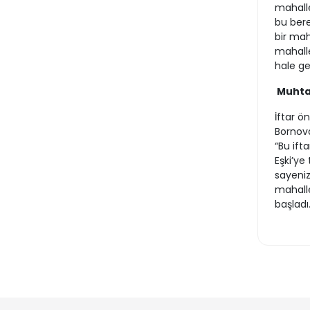
mahalle
bu bere
bir mah
mahalle
hale g
Muhta
İftar 
Bornova
“Bu ift
Eşki’ye
sayeniz
mahalle
başladı