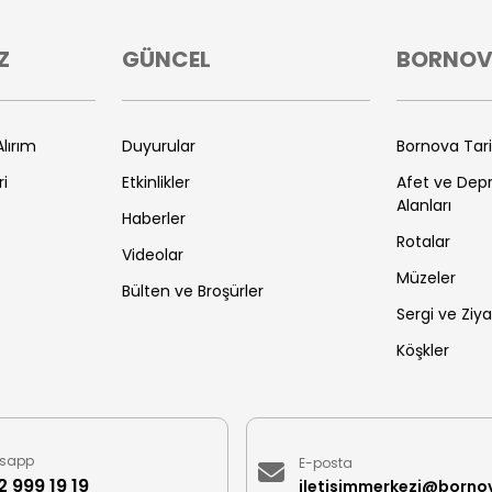
Z
GÜNCEL
BORNO
lırım
Duyurular
Bornova Tar
ri
Etkinlikler
Afet ve De
Alanları
Haberler
Rotalar
Videolar
Müzeler
Bülten ve Broşürler
Sergi ve Ziya
Köşkler
sapp
E-posta
 999 19 19