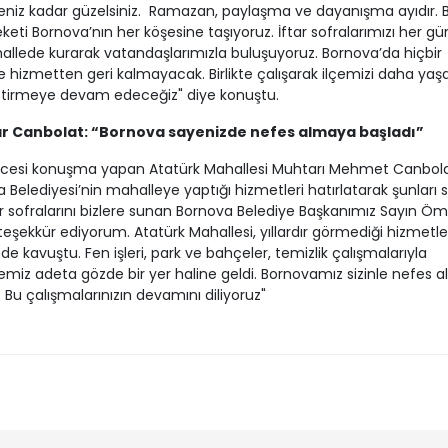
niz kadar güzelsiniz. Ramazan, paylaşma ve dayanışma ayıdır. B
keti Bornova’nın her köşesine taşıyoruz. İftar sofralarımızı her gün
allede kurarak vatandaşlarımızla buluşuyoruz. Bornova’da hiçbir
 hizmetten geri kalmayacak. Birlikte çalışarak ilçemizi daha yaşa
etirmeye devam edeceğiz" diye konuştu.
r Canbolat: “Bornova sayenizde nefes almaya başladı”
öncesi konuşma yapan Atatürk Mahallesi Muhtarı Mehmet Canbola
 Belediyesi’nin mahalleye yaptığı hizmetleri hatırlatarak şunları s
ar sofralarını bizlere sunan Bornova Belediye Başkanımız Sayın Öm
 teşekkür ediyorum. Atatürk Mahallesi, yıllardır görmediği hizmetle
de kavuştu. Fen işleri, park ve bahçeler, temizlik çalışmalarıyla
miz adeta gözde bir yer haline geldi. Bornovamız sizinle nefes 
. Bu çalışmalarınızın devamını diliyoruz"