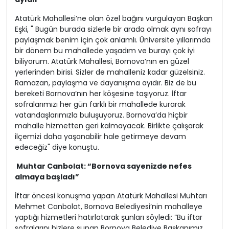
Atatürk Mahallesi’ne olan özel bağını vurgulayan Başkan
Eşki, " Bugün burada sizlerle bir arada olmak aynı sofrayı
paylaşmak benim için çok anlamlı. Üniversite yıllarımda
bir dönem bu mahallede yaşadım ve burayı çok iyi
biliyorum. Atatürk Mahallesi, Bornova’nın en güzel
yerlerinden birisi. Sizler de mahalleniz kadar güzelsiniz.
Ramazan, paylaşma ve dayanışma ayıdır. Biz de bu
bereketi Bornova’nın her köşesine taşıyoruz. İftar
sofralarımızı her gün farklı bir mahallede kurarak
vatandaşlarımızla buluşuyoruz. Bornova’da hiçbir
mahalle hizmetten geri kalmayacak. Birlikte çalışarak
ilçemizi daha yaşanabilir hale getirmeye devam
edeceğiz" diye konuştu.
Muhtar Canbolat: “Bornova sayenizde nefes
almaya başladı”
İftar öncesi konuşma yapan Atatürk Mahallesi Muhtarı
Mehmet Canbolat, Bornova Belediyesi’nin mahalleye
yaptığı hizmetleri hatırlatarak şunları söyledi: “Bu iftar
sofralarını bizlere sunan Bornova Belediye Başkanımız