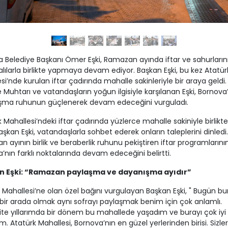
 Belediye Başkanı Ömer Eşki, Ramazan ayında iftar ve sahurların
lılarla birlikte yapmaya devam ediyor. Başkan Eşki, bu kez Atatür
si’nde kurulan iftar çadırında mahalle sakinleriyle bir araya geldi.
 Muhtarı ve vatandaşların yoğun ilgisiyle karşılanan Eşki, Bornova
şma ruhunun güçlenerek devam edeceğini vurguladı.
 Mahallesi’ndeki iftar çadırında yüzlerce mahalle sakiniyle birlikt
şkan Eşki, vatandaşlarla sohbet ederek onların taleplerini dinledi.
 ayının birlik ve beraberlik ruhunu pekiştiren iftar programlarını
’nın farklı noktalarında devam edeceğini belirtti.
n Eşki: “Ramazan paylaşma ve dayanışma ayıdır”
 Mahallesi’ne olan özel bağını vurgulayan Başkan Eşki, " Bugün b
e bir arada olmak aynı sofrayı paylaşmak benim için çok anlamlı.
ite yıllarımda bir dönem bu mahallede yaşadım ve burayı çok iyi
um. Atatürk Mahallesi, Bornova’nın en güzel yerlerinden birisi. Sizle