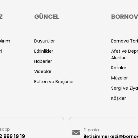
Z
GÜNCEL
BORNO
lırım
Duyurular
Bornova Tar
ri
Etkinlikler
Afet ve De
Alanları
Haberler
Rotalar
Videolar
Müzeler
Bülten ve Broşürler
Sergi ve Ziya
Köşkler
sapp
E-posta
 999 19 19