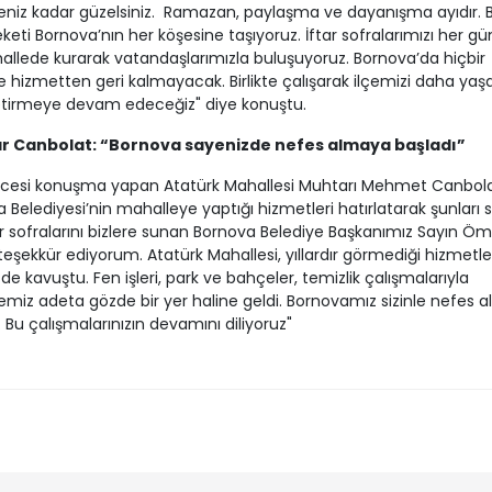
niz kadar güzelsiniz. Ramazan, paylaşma ve dayanışma ayıdır. B
keti Bornova’nın her köşesine taşıyoruz. İftar sofralarımızı her gün
allede kurarak vatandaşlarımızla buluşuyoruz. Bornova’da hiçbir
 hizmetten geri kalmayacak. Birlikte çalışarak ilçemizi daha yaşa
etirmeye devam edeceğiz" diye konuştu.
r Canbolat: “Bornova sayenizde nefes almaya başladı”
öncesi konuşma yapan Atatürk Mahallesi Muhtarı Mehmet Canbola
 Belediyesi’nin mahalleye yaptığı hizmetleri hatırlatarak şunları s
ar sofralarını bizlere sunan Bornova Belediye Başkanımız Sayın Öm
 teşekkür ediyorum. Atatürk Mahallesi, yıllardır görmediği hizmetle
de kavuştu. Fen işleri, park ve bahçeler, temizlik çalışmalarıyla
miz adeta gözde bir yer haline geldi. Bornovamız sizinle nefes 
. Bu çalışmalarınızın devamını diliyoruz"