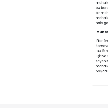
mahalle
bu bere
bir mah
mahalle
hale g
Muhta
İftar 
Bornova
“Bu ift
Eşki’ye
sayeniz
mahalle
başladı