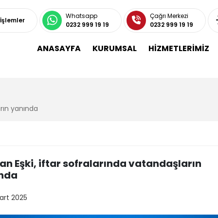
Whatsapp
Çağrı Merkezi
 İşlemler
0232 999 19 19
0232 999 19 19
ANASAYFA
KURUMSAL
HİZMETLERİMİZ
arın yanında
an Eşki, iftar sofralarında vatandaşların
nda
art 2025