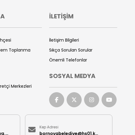
VA
İLETİŞİM
ihçesi
İletişim Bilgileri
prem Toplanma
Sıkça Sorulan Sorular
Önemli Telefonlar
SOSYAL MEDYA
retçi Merkezleri
Kep Adresi
iletisimmerkezi@bornova.bel.tr
bornovabelediye@hs01.kep.tr