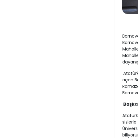
Bornova
Bornova
Mahalle
Mahalle
dayanı
Atatürk
açan Ba
Ramazan
Bornova
Başka
Atatürk
sizlerl
Ünivers
biliyor