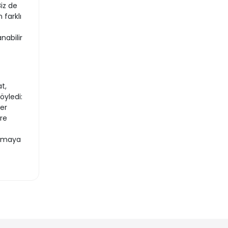
iz de
 farklı
nabilir
t,
öyledi:
er
re
almaya