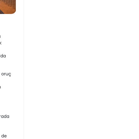
ı
k
’da
e oruç
n
urada
r de