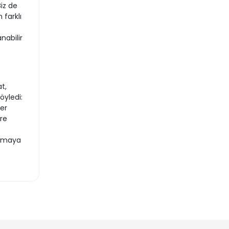
iz de
 farklı
nabilir
t,
öyledi:
er
re
almaya