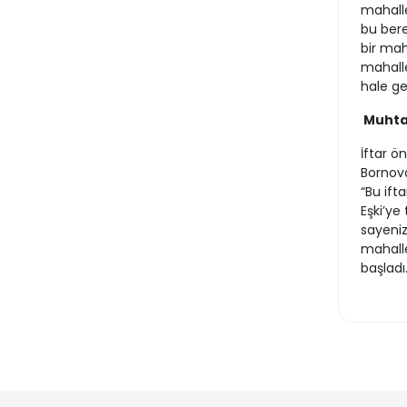
mahalle
bu bere
bir mah
mahalle
hale g
Muhta
İftar 
Bornova
“Bu ift
Eşki’ye
sayeniz
mahalle
başladı