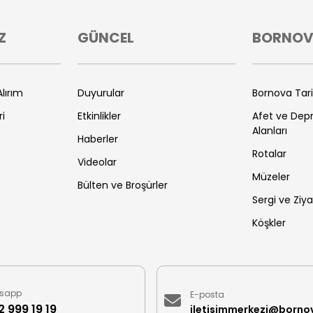
Z
GÜNCEL
BORNO
lırım
Duyurular
Bornova Tar
ri
Etkinlikler
Afet ve De
Alanları
Haberler
Rotalar
Videolar
Müzeler
Bülten ve Broşürler
Sergi ve Ziya
Köşkler
sapp
E-posta
 999 19 19