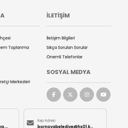
VA
İLETİŞİM
ihçesi
İletişim Bilgileri
prem Toplanma
Sıkça Sorulan Sorular
Önemli Telefonlar
SOSYAL MEDYA
retçi Merkezleri
Kep Adresi
iletisimmerkezi@bornova.bel.tr
bornovabelediye@hs01.kep.tr