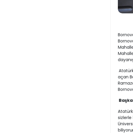
Bornova
Bornova
Mahalle
Mahalle
dayanı
Atatürk
açan Ba
Ramazan
Bornova
Başka
Atatürk
sizlerl
Ünivers
biliyor