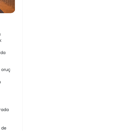
ı
k
’da
e oruç
n
urada
r de