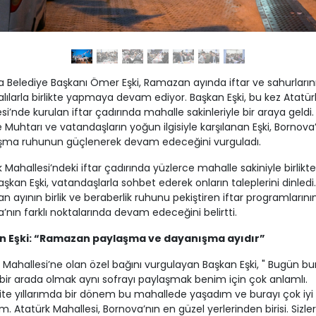
 Belediye Başkanı Ömer Eşki, Ramazan ayında iftar ve sahurların
lılarla birlikte yapmaya devam ediyor. Başkan Eşki, bu kez Atatür
si’nde kurulan iftar çadırında mahalle sakinleriyle bir araya geldi.
 Muhtarı ve vatandaşların yoğun ilgisiyle karşılanan Eşki, Bornova
şma ruhunun güçlenerek devam edeceğini vurguladı.
 Mahallesi’ndeki iftar çadırında yüzlerce mahalle sakiniyle birlikt
şkan Eşki, vatandaşlarla sohbet ederek onların taleplerini dinledi.
 ayının birlik ve beraberlik ruhunu pekiştiren iftar programlarını
’nın farklı noktalarında devam edeceğini belirtti.
n Eşki: “Ramazan paylaşma ve dayanışma ayıdır”
 Mahallesi’ne olan özel bağını vurgulayan Başkan Eşki, " Bugün b
e bir arada olmak aynı sofrayı paylaşmak benim için çok anlamlı.
ite yıllarımda bir dönem bu mahallede yaşadım ve burayı çok iyi
um. Atatürk Mahallesi, Bornova’nın en güzel yerlerinden birisi. Sizle