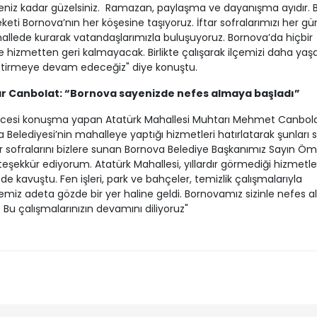
niz kadar güzelsiniz. Ramazan, paylaşma ve dayanışma ayıdır. B
keti Bornova’nın her köşesine taşıyoruz. İftar sofralarımızı her gün
allede kurarak vatandaşlarımızla buluşuyoruz. Bornova’da hiçbir
 hizmetten geri kalmayacak. Birlikte çalışarak ilçemizi daha yaşa
etirmeye devam edeceğiz" diye konuştu.
r Canbolat: “Bornova sayenizde nefes almaya başladı”
öncesi konuşma yapan Atatürk Mahallesi Muhtarı Mehmet Canbola
 Belediyesi’nin mahalleye yaptığı hizmetleri hatırlatarak şunları s
ar sofralarını bizlere sunan Bornova Belediye Başkanımız Sayın Öm
 teşekkür ediyorum. Atatürk Mahallesi, yıllardır görmediği hizmetle
de kavuştu. Fen işleri, park ve bahçeler, temizlik çalışmalarıyla
miz adeta gözde bir yer haline geldi. Bornovamız sizinle nefes 
. Bu çalışmalarınızın devamını diliyoruz"