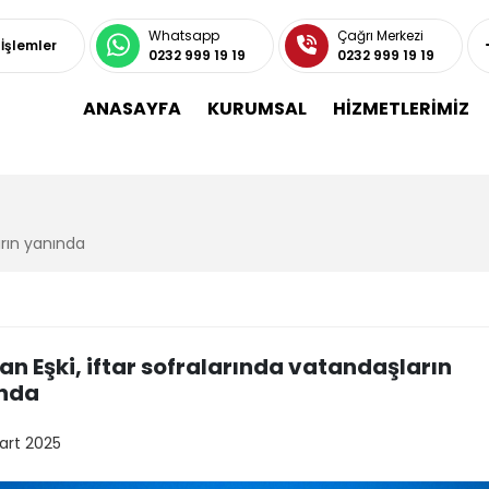
Whatsapp
Çağrı Merkezi
 İşlemler
0232 999 19 19
0232 999 19 19
ANASAYFA
KURUMSAL
HİZMETLERİMİZ
arın yanında
an Eşki, iftar sofralarında vatandaşların
nda
art 2025