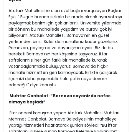
Atatürk Mahallesi’ne olan özel bağını vurgulayan Başkan
Eşki, " Bugün burada sizlerle bir arada olmak aynı sofrayı
paylaşmak benim için çok anlamlı. Üniversite yıllarımda
bir dönem bu mahallede yaşadım ve burayı çok iyi
biliyorum. Atatürk Mahallesi, Bornova’nın en güzel
yerlerinden birisi. Sizler de mahalleniz kadar güzelsiniz.
Ramazan, paylaşma ve dayanışma ayıdır. Biz de bu
bereketi Bornova’nın her köşesine taşıyoruz. İftar
sofralarımızı her gün farklı bir mahallede kurarak
vatandaşlarımızla buluşuyoruz. Bornova’da hiçbir
mahalle hizmetten geri kalmayacak. Birlikte çalışarak
ilçemizi daha yaşanabilir hale getirmeye devam
edeceğiz" diye konuştu.
Muhtar Canbolat: “Bornova sayenizde nefes
almaya başladı”
İftar öncesi konuşma yapan Atatürk Mahallesi Muhtarı
Mehmet Canbolat, Bornova Belediyesi’nin mahalleye
yaptığı hizmetleri hatırlatarak şunları söyledi: “Bu iftar
sofralarını bizlere sunan Bornova Belediye Başkanımız