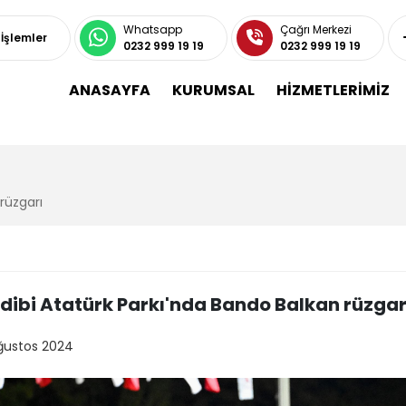
Whatsapp
Çağrı Merkezi
 İşlemler
0232 999 19 19
0232 999 19 19
ANASAYFA
KURUMSAL
HİZMETLERİMİZ
rüzgarı
ibi Atatürk Parkı'nda Bando Balkan rüzgar
ğustos 2024