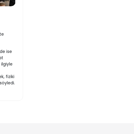
te
de ise
at
lgiyle
, fiziki
söyledi.