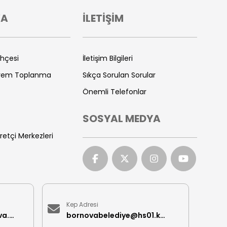
VA
İLETİŞİM
ihçesi
İletişim Bilgileri
prem Toplanma
Sıkça Sorulan Sorular
Önemli Telefonlar
SOSYAL MEDYA
retçi Merkezleri
Kep Adresi
iletisimmerkezi@bornova.bel.tr
bornovabelediye@hs01.kep.tr