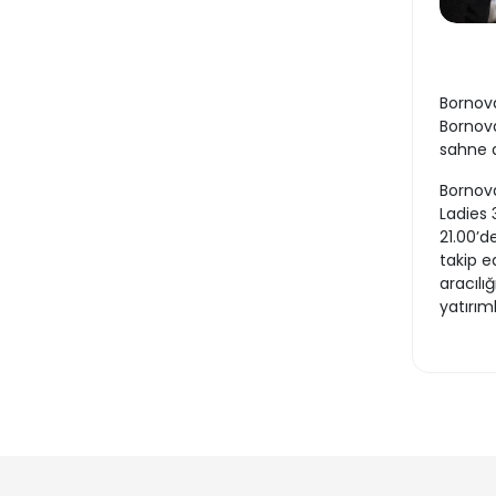
Bornova
Bornova
sahne a
Bornova
Ladies 
21.00’d
takip e
aracılığ
yatırım