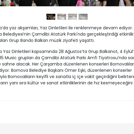
’da yaz akşamları, Yaz Dinletileri ile renklenmeye devam ediyor.
 Belediyesi’nin Çamdibi Atatürk Parkı'nda gerçekleştirdiği etkinlik
lan Grup Bando Balkan müzik ziyafeti yaşattı.
 Yaz Dinletileri kapsamında 28 Ağustos’ta Grup Balkanot, 4 Eylül’
35 Music grupları da Çamdibi Atatürk Parkı Amfi Tiyatrosu’nda sa
e sahne alacak. Her Çarşamba düzenlenen konserleri Bornovalılar i
diyor. Bornova Belediye Başkanı Ömer Eşki, düzenlenen konserler
ıyla Bornovalıların keyifli ve sanatla iç içe vakit geçirdiğini belirterek
ların yanı sıra kültür ve sanat etkinliklerinin de hız kesmeyeceğini 