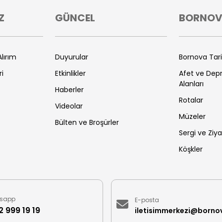
Z
GÜNCEL
BORNO
lırım
Duyurular
Bornova Tar
ri
Etkinlikler
Afet ve De
Alanları
Haberler
Rotalar
Videolar
Müzeler
Bülten ve Broşürler
Sergi ve Ziya
Köşkler
sapp
E-posta
 999 19 19