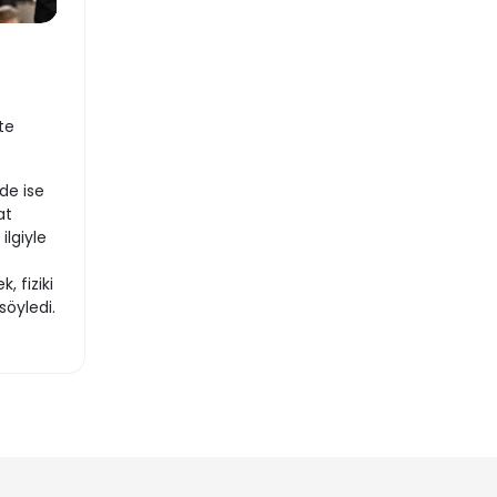
te
de ise
at
lgiyle
, fiziki
söyledi.