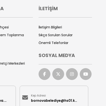
VA
İLETİŞİM
ihçesi
İletişim Bilgileri
prem Toplanma
Sıkça Sorulan Sorular
Önemli Telefonlar
SOSYAL MEDYA
retçi Merkezleri
Kep Adresi
iletisimmerkezi@bornova.bel.tr
bornovabelediye@hs01.kep.tr