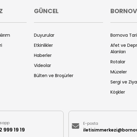
Z
GÜNCEL
BORNO
lırım
Duyurular
Bornova Tar
ri
Etkinlikler
Afet ve De
Alanları
Haberler
Rotalar
Videolar
Müzeler
Bülten ve Broşürler
Sergi ve Ziya
Köşkler
sapp
E-posta
 999 19 19