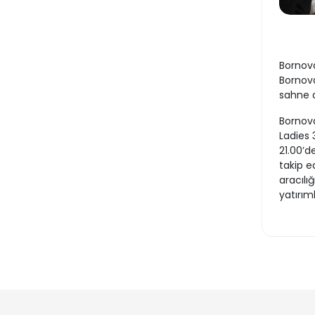
Bornova
Bornova
sahne a
Bornova
Ladies 
21.00’d
takip e
aracılığ
yatırım