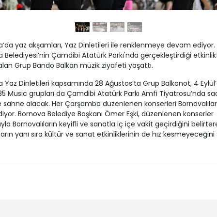
’da yaz akşamları, Yaz Dinletileri ile renklenmeye devam ediyor.
 Belediyesi’nin Çamdibi Atatürk Parkı'nda gerçekleştirdiği etkinlik
lan Grup Bando Balkan müzik ziyafeti yaşattı.
 Yaz Dinletileri kapsamında 28 Ağustos’ta Grup Balkanot, 4 Eylül’
35 Music grupları da Çamdibi Atatürk Parkı Amfi Tiyatrosu’nda sa
e sahne alacak. Her Çarşamba düzenlenen konserleri Bornovalılar i
diyor. Bornova Belediye Başkanı Ömer Eşki, düzenlenen konserler
ıyla Bornovalıların keyifli ve sanatla iç içe vakit geçirdiğini belirterek
ların yanı sıra kültür ve sanat etkinliklerinin de hız kesmeyeceğini 