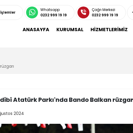
Whatsapp
Çağrı Merkezi
 İşlemler
0232 999 19 19
0232 999 19 19
ANASAYFA
KURUMSAL
HİZMETLERİMİZ
rüzgarı
ibi Atatürk Parkı'nda Bando Balkan rüzgar
ğustos 2024