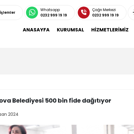
Whatsapp
Çağrı Merkezi
 İşlemler
0232 999 19 19
0232 999 19 19
ANASAYFA
KURUMSAL
HİZMETLERİMİZ
ova Belediyesi 500 bin fide dağıtıyor
isan 2024