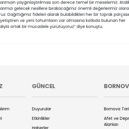
rımızın yaygınlaştırılması son derece temel bir meselemiz. Atalı
rımızı gelecek nesillere bırakacağımız önemli değerlerimiz olara
uz. Dağıttığımız fideleri alarak bulabildikleri her bir toprak parças
 yetiştiren ve yeni tohumların var olmasına katkıda bulunan her
lıyla ortak bir mücadele yürütüyoruz” diye konuştu.
Z
GÜNCEL
BORNO
lırım
Duyurular
Bornova Tar
ri
Etkinlikler
Afet ve De
Alanları
Haberler