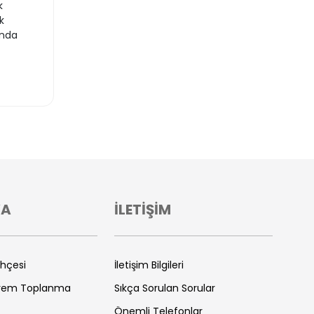
k
k
ında
VA
İLETİŞİM
ihçesi
İletişim Bilgileri
prem Toplanma
Sıkça Sorulan Sorular
Önemli Telefonlar