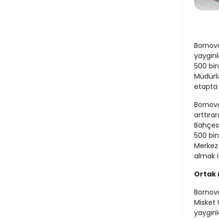
Bornova
yaygın
500 bin
Müdürlü
etapta 1
Bornova
arttıra
Bahçesi
500 bin
Merkez 
almak i
Ortak
Bornova
Misket 
yaygınla