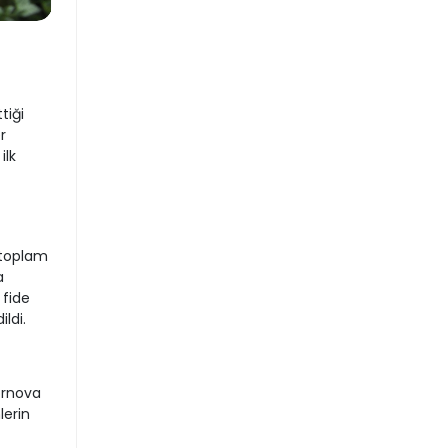
tiği
r
ilk
 toplam
a
 fide
ldi.
ornova
lerin