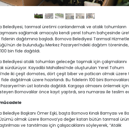
 Belediyesi, tarımsal üretimi canlandırmak ve atalık tohumların
laşmasını sağlamak amacıyla kendi yerel tohum bahçesinde üret
 fidenin dağıtımına başladı. Bornova Belediyesi Tarımsal Hizmetle
ğü’nün de bulunduğu Merkez Pazaryeri’ndeki dağıtım töreninde, 
00 bin fide dağıtıldı.
 Belediyesi atalık tohumları geleceğe taşımak için çalışmalarını
rak sürdürüyor. Kayadibi Mahallesi’nde oluşturulan Yerel Tohum
’nde iki çeşit domates, dört çeşit biber ve patlıcan olmak üzere
 fide dağıtılmak üzere hazırlandı. Bu fidelerin 100 bini Bornovalılar
Pazaryeri’nin üst katında dağıtıldı. Kargaşa olmasını önlemek için
steyen Bornovalılar önce kayıt yaptırdı, sıra numarası ile teslim edi
 mücadele
 Belediye Başkanı Ömer Eşki, başta Bornova Kınalı Bamyası ve B
Üzümü olmak üzere Bornova’ya değer katan bütün tarımsal ürün
ştırılması ve tanıtılması için çalışacaklarını söyleyerek, “Atalık