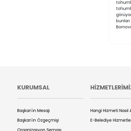
tohumla
tohumla
görüyor
bunları
Bornova
KURUMSAL
HİZMETLERİMİ
Başkan'ın Mesajı
Hangi Hizmeti Nasıl A
Başkan'ın Özgeçmişi
E-Belediye Hizmetle
Organizasyon Şeması