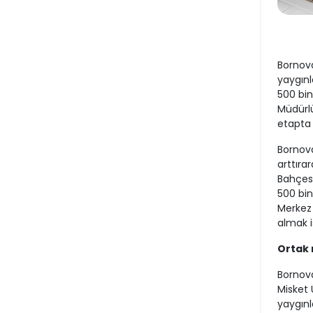
Bornova
yaygın
500 bin
Müdürlü
etapta 1
Bornova
arttıra
Bahçesi
500 bin
Merkez 
almak i
Ortak
Bornova
Misket 
yaygınla