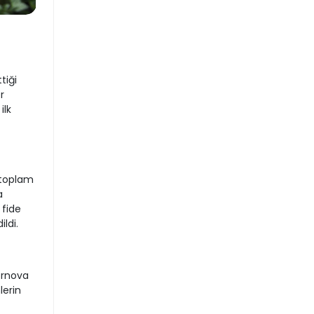
tiği
r
ilk
 toplam
a
 fide
ldi.
ornova
lerin