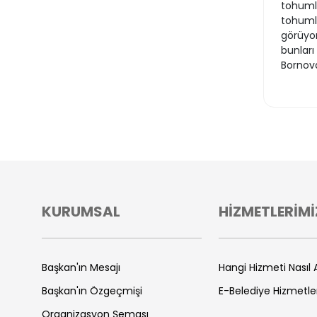
tohumla
tohumla
görüyor
bunları
Bornova
KURUMSAL
HİZMETLERİMİ
Başkan'ın Mesajı
Hangi Hizmeti Nasıl A
Başkan'ın Özgeçmişi
E-Belediye Hizmetle
Organizasyon Şeması