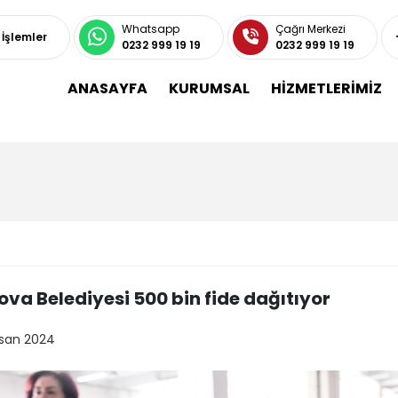
Whatsapp
Çağrı Merkezi
ı İşlemler
0232 999 19 19
0232 999 19 19
ANASAYFA
KURUMSAL
HİZMETLERİMİZ
ova Belediyesi 500 bin fide dağıtıyor
isan 2024