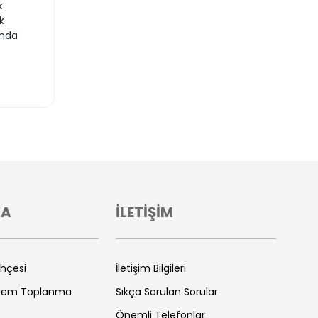
k
k
ında
VA
İLETİŞİM
ihçesi
İletişim Bilgileri
prem Toplanma
Sıkça Sorulan Sorular
Önemli Telefonlar