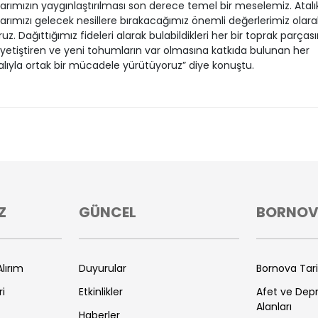
rımızın yaygınlaştırılması son derece temel bir meselemiz. Atalı
rımızı gelecek nesillere bırakacağımız önemli değerlerimiz olara
uz. Dağıttığımız fideleri alarak bulabildikleri her bir toprak parças
 yetiştiren ve yeni tohumların var olmasına katkıda bulunan her
lıyla ortak bir mücadele yürütüyoruz” diye konuştu.
Z
GÜNCEL
BORNO
lırım
Duyurular
Bornova Tar
ri
Etkinlikler
Afet ve De
Alanları
Haberler