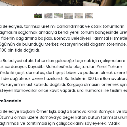
 Belediyesi, tarımsal üretimi canlandırmak ve atalık tohumların
laşmasını sağlamak amacıyla kendi yerel tohum bahçesinde üret
 fidenin dağıtımına başladı. Bornova Belediyesi Tarımsal Hizmetle
ğü’nün de bulunduğu Merkez Pazaryeri’ndeki dağıtım töreninde, 
00 bin fide dağıtıldı.
 Belediyesi atalık tohumları geleceğe taşımak için çalışmalarını
rak sürdürüyor. Kayadibi Mahallesi’nde oluşturulan Yerel Tohum
’nde iki çeşit domates, dört çeşit biber ve patlıcan olmak üzere
 fide dağıtılmak üzere hazırlandı. Bu fidelerin 100 bini Bornovalılar
Pazaryeri’nin üst katında dağıtıldı. Kargaşa olmasını önlemek için
steyen Bornovalılar önce kayıt yaptırdı, sıra numarası ile teslim edi
 mücadele
 Belediye Başkanı Ömer Eşki, başta Bornova Kınalı Bamyası ve B
Üzümü olmak üzere Bornova’ya değer katan bütün tarımsal ürün
ştırılması ve tanıtılması için çalışacaklarını söyleyerek, “Atalık