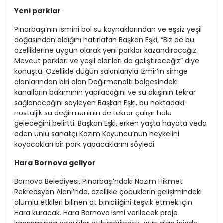
Yeni parklar
Pınarbaşı’nın ismini bol su kaynaklarından ve eşsiz yeşil
doğasından aldığını hatırlatan Başkan Eşki, “Biz de bu
özelliklerine uygun olarak yeni parklar kazandıracağız.
Mevcut parkları ve yeşil alanları da geliştireceğiz” diye
konuştu. Özellikle düğün salonlarıyla İzmir’in simge
alanlarından biri olan Değirmenaltı bölgesindeki
kanalların bakımının yapılacağını ve su akışının tekrar
sağlanacağını söyleyen Başkan Eşki, bu noktadaki
nostaljik su değirmeninin de tekrar çalışır hale
geleceğini belirtti. Başkan Eşki, erken yaşta hayata veda
eden ünlü sanatçı Kazım Koyuncu’nun heykelini
koyacakları bir park yapacaklarını söyledi.
Hara Bornova geliyor
Bornova Belediyesi, Pınarbaşı’ndaki Nazım Hikmet
Rekreasyon Alanı’nda, özellikle çocukların gelişimindeki
olumlu etkileri bilinen at biniciliğini teşvik etmek için
Hara kuracak. Hara Bornova ismi verilecek proje