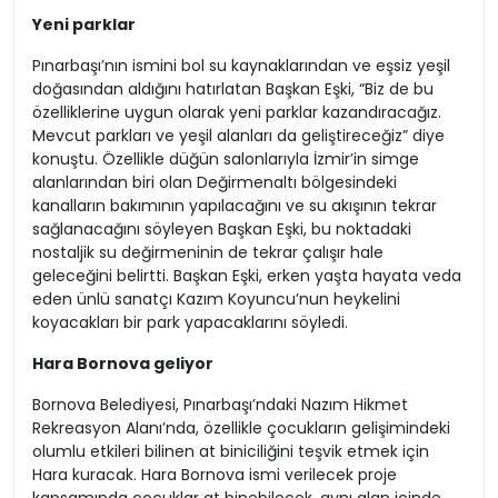
Yeni parklar
Pınarbaşı’nın ismini bol su kaynaklarından ve eşsiz yeşil
doğasından aldığını hatırlatan Başkan Eşki, “Biz de bu
özelliklerine uygun olarak yeni parklar kazandıracağız.
Mevcut parkları ve yeşil alanları da geliştireceğiz” diye
konuştu. Özellikle düğün salonlarıyla İzmir’in simge
alanlarından biri olan Değirmenaltı bölgesindeki
kanalların bakımının yapılacağını ve su akışının tekrar
sağlanacağını söyleyen Başkan Eşki, bu noktadaki
nostaljik su değirmeninin de tekrar çalışır hale
geleceğini belirtti. Başkan Eşki, erken yaşta hayata veda
eden ünlü sanatçı Kazım Koyuncu’nun heykelini
koyacakları bir park yapacaklarını söyledi.
Hara Bornova geliyor
Bornova Belediyesi, Pınarbaşı’ndaki Nazım Hikmet
Rekreasyon Alanı’nda, özellikle çocukların gelişimindeki
olumlu etkileri bilinen at biniciliğini teşvik etmek için
Hara kuracak. Hara Bornova ismi verilecek proje