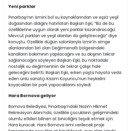
Yeni parklar
Pınarbaşı’nın ismini bol su kaynaklarından ve eşsiz yeşil
doğasından aldığını hatırlatan Başkan Eşki, “Biz de bu
özelliklerine uygun olarak yeni parklar kazandıracağız.
Mevcut parkları ve yeşil alanları da geliştireceğiz” diye
konuştu. Özellikle düğün salonlarıyla İzmir’in simge
alanlarından biri olan Değirmenaltı bölgesindeki
kanalların bakımının yapılacağını ve su akışının tekrar
sağlanacağını söyleyen Başkan Eşki, bu noktadaki
nostaljik su değirmeninin de tekrar çalışır hale
geleceğini belirtti. Başkan Eşki, erken yaşta hayata veda
eden ünlü sanatçı Kazım Koyuncu’nun heykelini
koyacakları bir park yapacaklarını söyledi.
Hara Bornova geliyor
Bornova Belediyesi, Pınarbaşı’ndaki Nazım Hikmet
Rekreasyon Alanı’nda, özellikle çocukların gelişimindeki
olumlu etkileri bilinen at biniciliğini teşvik etmek için
Hara kuracak. Hara Bornova ismi verilecek proje