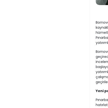
Bornova
kaynakl
hizmetl
Pınarba
yatırım
Bornova
geçirec
incelem
başlayac
yatırım
çalışma
geçirile
Yeni p
Pınarba
hatırla