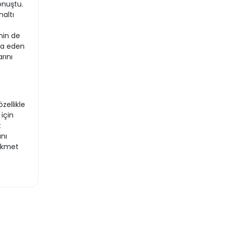
onuştu.
naltı
nin de
eda eden
rını
zellikle
 için
t
anı
Hikmet