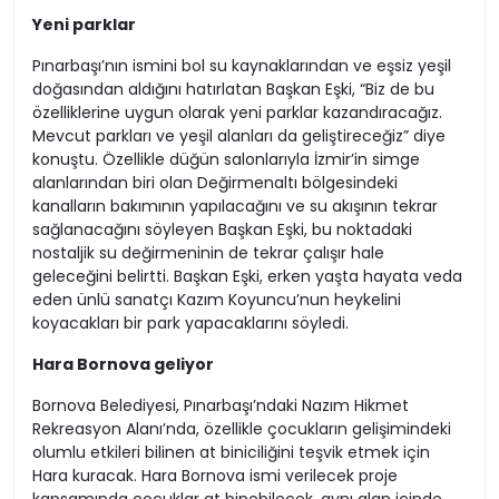
Yeni parklar
Pınarbaşı’nın ismini bol su kaynaklarından ve eşsiz yeşil
doğasından aldığını hatırlatan Başkan Eşki, “Biz de bu
özelliklerine uygun olarak yeni parklar kazandıracağız.
Mevcut parkları ve yeşil alanları da geliştireceğiz” diye
konuştu. Özellikle düğün salonlarıyla İzmir’in simge
alanlarından biri olan Değirmenaltı bölgesindeki
kanalların bakımının yapılacağını ve su akışının tekrar
sağlanacağını söyleyen Başkan Eşki, bu noktadaki
nostaljik su değirmeninin de tekrar çalışır hale
geleceğini belirtti. Başkan Eşki, erken yaşta hayata veda
eden ünlü sanatçı Kazım Koyuncu’nun heykelini
koyacakları bir park yapacaklarını söyledi.
Hara Bornova geliyor
Bornova Belediyesi, Pınarbaşı’ndaki Nazım Hikmet
Rekreasyon Alanı’nda, özellikle çocukların gelişimindeki
olumlu etkileri bilinen at biniciliğini teşvik etmek için
Hara kuracak. Hara Bornova ismi verilecek proje