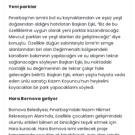
Yeni parklar
Pınarbaşı’nın ismini bol su kaynaklarından ve eşsiz yeşil
doğasından aldığını hatırlatan Başkan Eşki, “Biz de bu
özelliklerine uygun olarak yeni parklar kazandıracağız.
Mevcut parkları ve yeşil alanları da geliştireceğiz” diye
konuştu. Özellikle düğün salonlarıyla İzmir’in simge
alanlarından biri olan Değirmenaltı bölgesindeki
kanalların bakımının yapılacağını ve su akışının tekrar
sağlanacağını söyleyen Başkan Eşki, bu noktadaki
nostaljik su değirmeninin de tekrar çalışır hale
geleceğini belirtti. Başkan Eşki, erken yaşta hayata veda
eden ünlü sanatçı Kazım Koyuncu’nun heykelini
koyacakları bir park yapacaklarını söyledi.
Hara Bornova geliyor
Bornova Belediyesi, Pınarbaşı’ndaki Nazım Hikmet
Rekreasyon Alanı’nda, özellikle çocukların gelişimindeki
olumlu etkileri bilinen at biniciliğini teşvik etmek için
Hara kuracak. Hara Bornova ismi verilecek proje