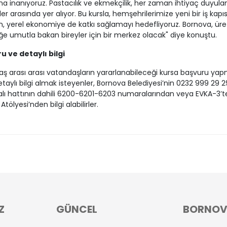
a inanıyoruz. Pastacılık ve ekmekçilik, her zaman ihtiyaç duyula
er arasında yer alıyor. Bu kursla, hemşehrilerimize yeni bir iş kapıs
, yerel ekonomiye de katkı sağlamayı hedefliyoruz. Bornova, ür
e umutla bakan bireyler için bir merkez olacak" diye konuştu.
u ve detaylı bilgi
aş arası arası vatandaşların yararlanabileceği kursa başvuru ya
taylı bilgi almak isteyenler, Bornova Belediyesi’nin 0232 999 29 2
ı hattının dahili 6200-6201-6203 numaralarından veya EVKA-3’t
tölyesi’nden bilgi alabilirler.
Z
GÜNCEL
BORNO