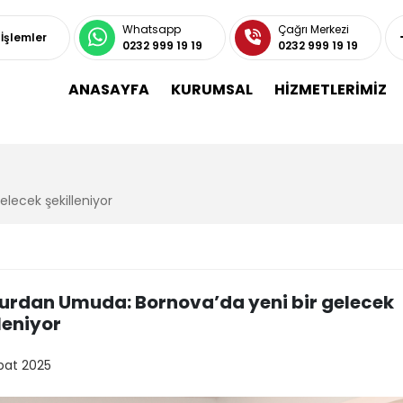
Whatsapp
Çağrı Merkezi
 İşlemler
0232 999 19 19
0232 999 19 19
ANASAYFA
KURUMSAL
HİZMETLERİMİZ
lecek şekilleniyor
rdan Umuda: Bornova’da yeni bir gelecek
leniyor
bat 2025