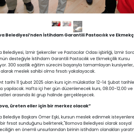
a Belediyesi’nden İstihdam Garantili Pastacılık ve Ekmekçi
 Belediyesi, İzmir Şekerciler ve Pastacılar Odası işbirliği, İzmir Sor
nün desteğiyle İstihdam Garantili Pastacılık ve Ekmekçilik Kursu
yor. 300 saatlik eğitim sürecini başarıyla tamamlayan kursiyerler, 
 alarak meslek sahibi olma fırsatı yakalayacak.
ıt tarihi 11 Şubat 2025 olan kurs için mülakatlar 12-14 Şubat tarihle
a yapılacak. Hafta içi her gün düzenlenecek kurs, 08.00-12.00 ve 
aatleri arasında iki grup halinde gerçekleşecek.
va, üreten eller için bir merkez olacak”
 Belediye Başkanı Ömer Eşki, kursun meslek edinmek isteyenler
bir fırsat sunduğunu belirterek,"Bornova Belediyesi olarak sosyal
eciliğin en önemli unsurlarından birinin istihdam olanakları yara