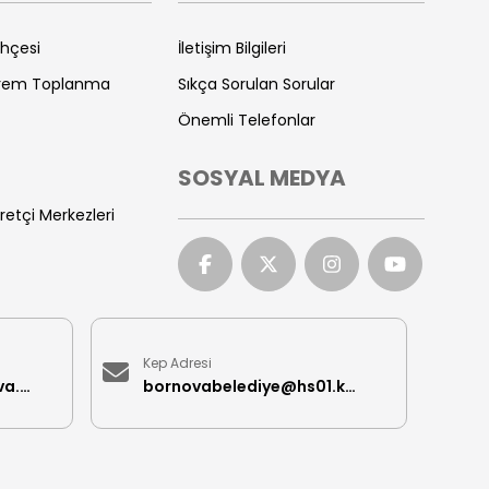
ihçesi
İletişim Bilgileri
prem Toplanma
Sıkça Sorulan Sorular
Önemli Telefonlar
SOSYAL MEDYA
retçi Merkezleri
Kep Adresi
iletisimmerkezi@bornova.bel.tr
bornovabelediye@hs01.kep.tr