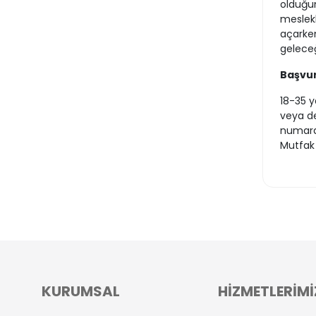
olduğun
meslekl
açarken
geleceğ
Başvur
18-35 y
veya de
numaral
Mutfak A
KURUMSAL
HİZMETLERİMİ