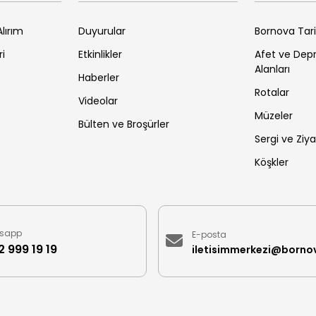
lırım
Duyurular
Bornova Tar
ri
Etkinlikler
Afet ve De
Alanları
Haberler
Rotalar
Videolar
Müzeler
Bülten ve Broşürler
Sergi ve Ziya
Köşkler
sapp
E-posta
 999 19 19