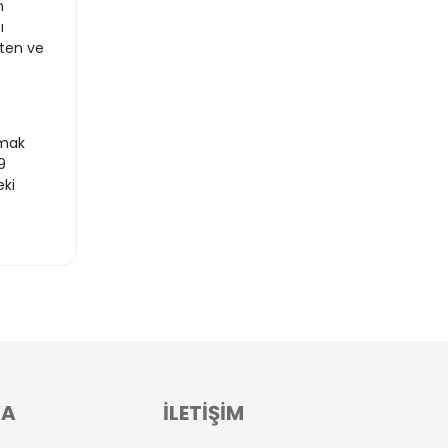
n
ı
eten ve
pmak
9
eki
VA
İLETİŞİM