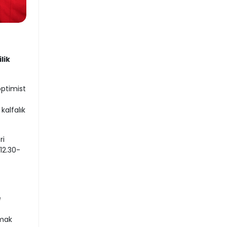
lik
optimist
kalfalık
ri
12.30-
e
tmak