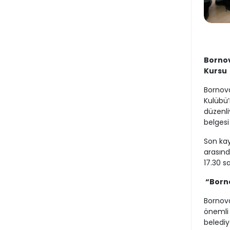
Bornov
Kursu
Bornova
Kulübü’
düzenli
belgesi
Son kay
arasınd
17.30 s
“Borno
Bornova
önemli 
belediy