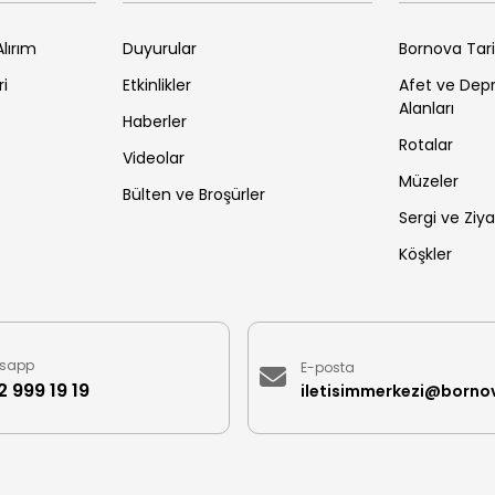
lırım
Duyurular
Bornova Tar
ri
Etkinlikler
Afet ve De
Alanları
Haberler
Rotalar
Videolar
Müzeler
Bülten ve Broşürler
Sergi ve Ziya
Köşkler
sapp
E-posta
 999 19 19