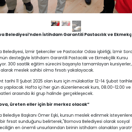
a Belediyesi’nden İstihdam Garantili Pastacılık ve Ekmekçi
 Belediyesi, İzmir Şekerciler ve Pastacılar Odası işbirliği, İzmir Sor
nün desteğiyle İstihdam Garantili Pastacılık ve Ekmekçilik Kursu
yor. 300 saatlik eğitim sürecini başarıyla tamamlayan kursiyerler, 
 alarak meslek sahibi olma fırsatı yakalayacak.
ıt tarihi 11 Şubat 2025 olan kurs için mülakatlar 12-14 Şubat tarihle
a yapılacak. Hafta içi her gün düzenlenecek kurs, 08.00-12.00 ve 
aatleri arasında iki grup halinde gerçekleşecek.
va, üreten eller için bir merkez olacak”
 Belediye Başkanı Ömer Eşki, kursun meslek edinmek isteyenler
bir fırsat sunduğunu belirterek,"Bornova Belediyesi olarak sosyal
eciliğin en önemli unsurlarından birinin istihdam olanakları yara