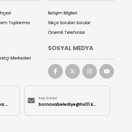
ihçesi
İletişim Bilgileri
prem Toplanma
Sıkça Sorulan Sorular
Önemli Telefonlar
SOSYAL MEDYA
retçi Merkezleri
Kep Adresi
iletisimmerkezi@bornova.bel.tr
bornovabelediye@hs01.kep.tr