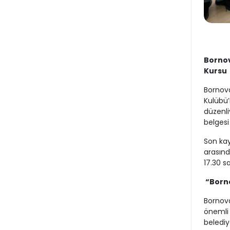
Bornov
Kursu
Bornova
Kulübü’
düzenli
belgesi
Son kay
arasınd
17.30 s
“Borno
Bornova
önemli 
belediy