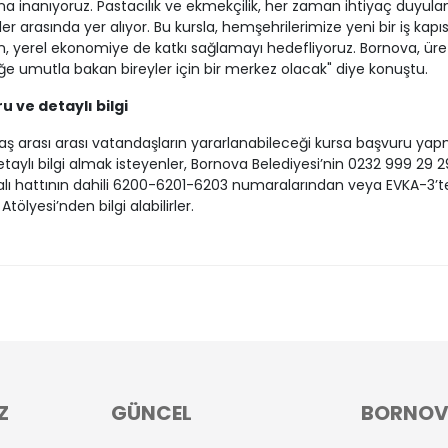
a inanıyoruz. Pastacılık ve ekmekçilik, her zaman ihtiyaç duyula
er arasında yer alıyor. Bu kursla, hemşehrilerimize yeni bir iş kapıs
, yerel ekonomiye de katkı sağlamayı hedefliyoruz. Bornova, ür
e umutla bakan bireyler için bir merkez olacak" diye konuştu.
u ve detaylı bilgi
aş arası arası vatandaşların yararlanabileceği kursa başvuru ya
taylı bilgi almak isteyenler, Bornova Belediyesi’nin 0232 999 29 2
ı hattının dahili 6200-6201-6203 numaralarından veya EVKA-3’t
tölyesi’nden bilgi alabilirler.
Z
GÜNCEL
BORNO