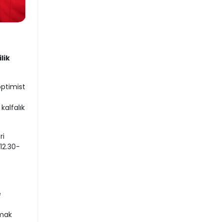
lik
optimist
kalfalık
ri
12.30-
e
tmak