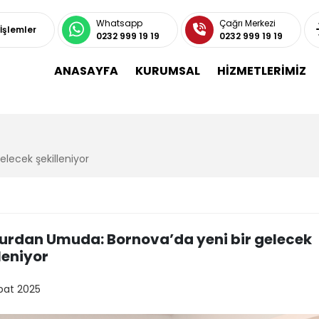
Whatsapp
Çağrı Merkezi
 İşlemler
0232 999 19 19
0232 999 19 19
ANASAYFA
KURUMSAL
HİZMETLERİMİZ
lecek şekilleniyor
rdan Umuda: Bornova’da yeni bir gelecek
leniyor
bat 2025