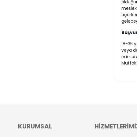
olduğun
meslekl
açarken
geleceğ
Başvur
18-35 y
veya de
numaral
Mutfak A
KURUMSAL
HİZMETLERİMİ