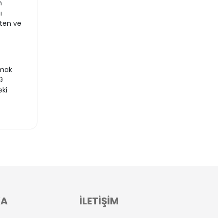
n
ı
eten ve
pmak
9
eki
VA
İLETİŞİM