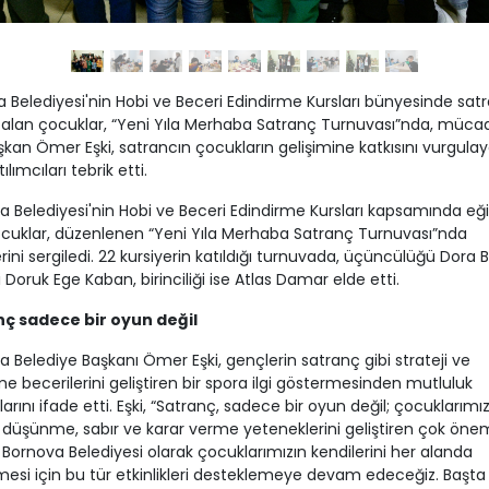
 Belediyesi'nin Hobi ve Beceri Edindirme Kursları bünyesinde sat
 alan çocuklar, “Yeni Yıla Merhaba Satranç Turnuvası”nda, müca
aşkan Ömer Eşki, satrancın çocukların gelişimine katkısını vurgulay
lımcıları tebrik etti.
a Belediyesi'nin Hobi ve Beceri Edindirme Kursları kapsamında eğ
cuklar, düzenlenen “Yeni Yıla Merhaba Satranç Turnuvası”nda
rini sergiledi. 22 kursiyerin katıldığı turnuvada, üçüncülüğü Dora Bi
ği Doruk Ege Kaban, birinciliği ise Atlas Damar elde etti.
ç sadece bir oyun değil
 Belediye Başkanı Ömer Eşki, gençlerin satranç gibi strateji ve
 becerilerini geliştiren bir spora ilgi göstermesinden mutluluk
arını ifade etti. Eşki, “Satranç, sadece bir oyun değil; çocuklarımız
k düşünme, sabır ve karar verme yeteneklerini geliştiren çok öneml
. Bornova Belediyesi olarak çocuklarımızın kendilerini her alanda
rmesi için bu tür etkinlikleri desteklemeye devam edeceğiz. Başta