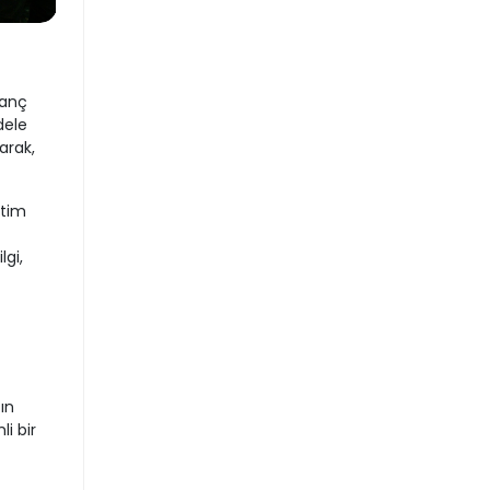
ranç
dele
arak,
itim
lgi,
ın
i bir