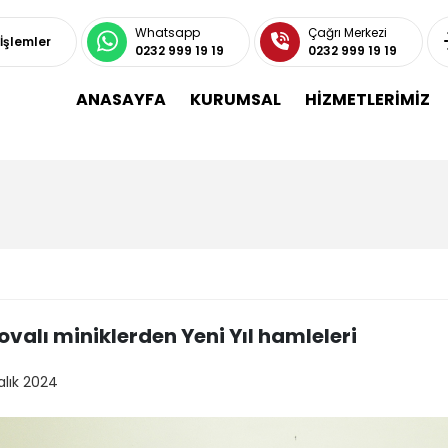
Whatsapp
Çağrı Merkezi
 İşlemler
0232 999 19 19
0232 999 19 19
ANASAYFA
KURUMSAL
HİZMETLERİMİZ
valı miniklerden Yeni Yıl hamleleri
alık 2024