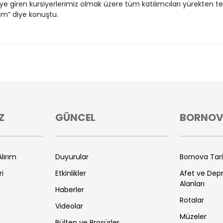
e giren kursiyerlerimiz olmak üzere tüm katılımcıları yürekten te
m” diye konuştu.
Z
GÜNCEL
BORNO
lırım
Duyurular
Bornova Tar
ri
Etkinlikler
Afet ve De
Alanları
Haberler
Rotalar
Videolar
Müzeler
Bülten ve Broşürler