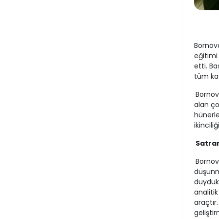
Bornova
eğitimi
etti. B
tüm katı
Bornov
alan ço
hünerle
ikincili
Satran
Bornova
düşünme
duydukl
analiti
araçtır
gelişti