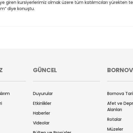
e giren kursiyerlerimiz olmak üzere tüm katılımcıları yürekten te
m” diye konuştu.
Z
GÜNCEL
BORNO
lırım
Duyurular
Bornova Tar
ri
Etkinlikler
Afet ve De
Alanları
Haberler
Rotalar
Videolar
Müzeler
Bülten ve Broşürler