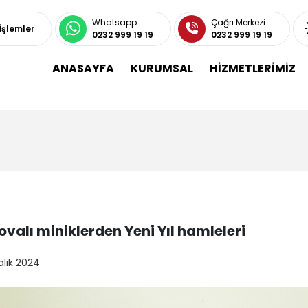
Whatsapp
Çağrı Merkezi
 İşlemler
0232 999 19 19
0232 999 19 19
ANASAYFA
KURUMSAL
HİZMETLERİMİZ
valı miniklerden Yeni Yıl hamleleri
alık 2024