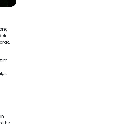
ranç
dele
arak,
itim
lgi,
ın
i bir