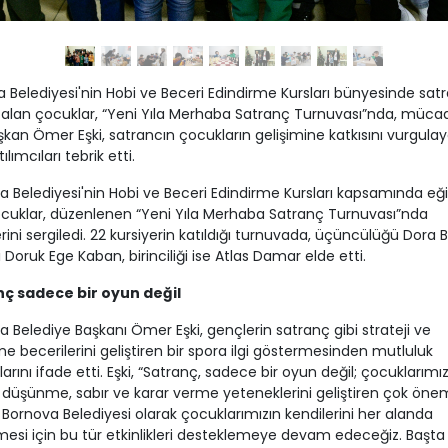
 Belediyesi'nin Hobi ve Beceri Edindirme Kursları bünyesinde sat
 alan çocuklar, “Yeni Yıla Merhaba Satranç Turnuvası”nda, müca
aşkan Ömer Eşki, satrancın çocukların gelişimine katkısını vurgulay
lımcıları tebrik etti.
a Belediyesi'nin Hobi ve Beceri Edindirme Kursları kapsamında eğ
cuklar, düzenlenen “Yeni Yıla Merhaba Satranç Turnuvası”nda
rini sergiledi. 22 kursiyerin katıldığı turnuvada, üçüncülüğü Dora Bi
ği Doruk Ege Kaban, birinciliği ise Atlas Damar elde etti.
ç sadece bir oyun değil
 Belediye Başkanı Ömer Eşki, gençlerin satranç gibi strateji ve
 becerilerini geliştiren bir spora ilgi göstermesinden mutluluk
arını ifade etti. Eşki, “Satranç, sadece bir oyun değil; çocuklarımız
k düşünme, sabır ve karar verme yeteneklerini geliştiren çok öneml
. Bornova Belediyesi olarak çocuklarımızın kendilerini her alanda
rmesi için bu tür etkinlikleri desteklemeye devam edeceğiz. Başta