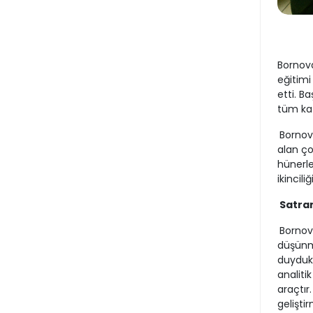
Bornova
eğitimi
etti. B
tüm katı
Bornov
alan ço
hünerle
ikincili
Satran
Bornova
düşünme
duydukl
analiti
araçtır
gelişti