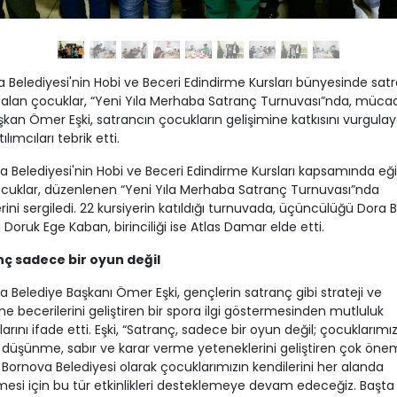
 Belediyesi'nin Hobi ve Beceri Edindirme Kursları bünyesinde sat
 alan çocuklar, “Yeni Yıla Merhaba Satranç Turnuvası”nda, müca
aşkan Ömer Eşki, satrancın çocukların gelişimine katkısını vurgulay
lımcıları tebrik etti.
a Belediyesi'nin Hobi ve Beceri Edindirme Kursları kapsamında eğ
cuklar, düzenlenen “Yeni Yıla Merhaba Satranç Turnuvası”nda
rini sergiledi. 22 kursiyerin katıldığı turnuvada, üçüncülüğü Dora Bi
ği Doruk Ege Kaban, birinciliği ise Atlas Damar elde etti.
ç sadece bir oyun değil
 Belediye Başkanı Ömer Eşki, gençlerin satranç gibi strateji ve
 becerilerini geliştiren bir spora ilgi göstermesinden mutluluk
arını ifade etti. Eşki, “Satranç, sadece bir oyun değil; çocuklarımız
k düşünme, sabır ve karar verme yeteneklerini geliştiren çok öneml
. Bornova Belediyesi olarak çocuklarımızın kendilerini her alanda
rmesi için bu tür etkinlikleri desteklemeye devam edeceğiz. Başta