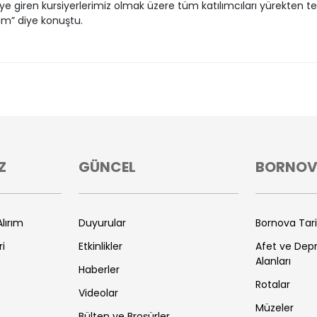
e giren kursiyerlerimiz olmak üzere tüm katılımcıları yürekten te
m” diye konuştu.
Z
GÜNCEL
BORNO
lırım
Duyurular
Bornova Tar
ri
Etkinlikler
Afet ve De
Alanları
Haberler
Rotalar
Videolar
Müzeler
Bülten ve Broşürler