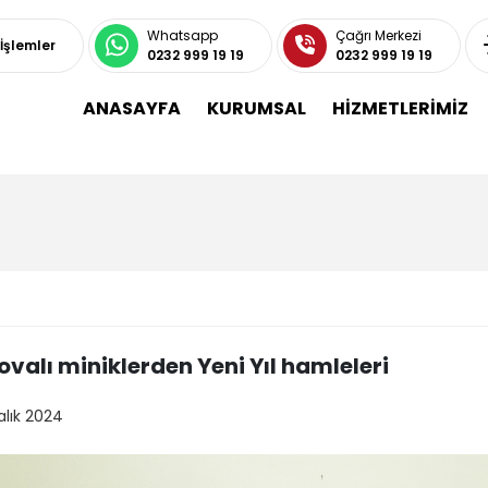
Whatsapp
Çağrı Merkezi
 İşlemler
0232 999 19 19
0232 999 19 19
ANASAYFA
KURUMSAL
HİZMETLERİMİZ
valı miniklerden Yeni Yıl hamleleri
alık 2024