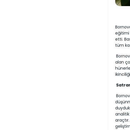
Bornova
eğitimi
etti. B
tüm katı
Bornov
alan ço
hünerle
ikincili
Satran
Bornova
düşünme
duydukl
analiti
araçtır
gelişti