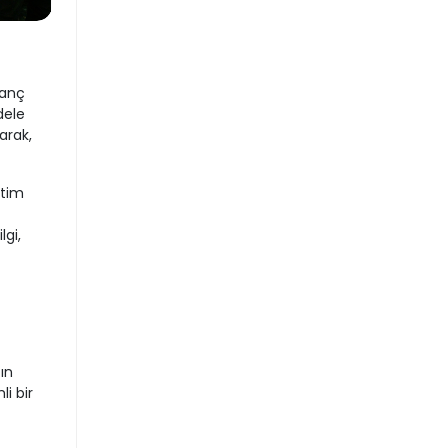
ranç
dele
arak,
itim
lgi,
ın
i bir