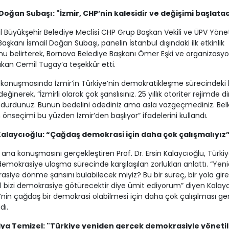
 Doğan Subaşı: "İzmir, CHP’nin kalesidir ve değişimi başlata
l Büyükşehir Belediye Meclisi CHP Grup Başkan Vekili ve ÜPV Yön
Başkanı İsmail Doğan Subaşı, panelin İstanbul dışındaki ilk etkinlik
u belirterek, Bornova Belediye Başkanı Ömer Eşki ve organizasy
ıkan Cemil Tugay’a teşekkür etti.
 konuşmasında İzmir’in Türkiye’nin demokratikleşme sürecindeki k
eğinerek, “İzmirli olarak çok şanslısınız. 25 yıllık otoriter rejimde d
durdunuz. Bunun bedelini ödediniz ama asla vazgeçmediniz. Belk
 önseçimi bu yüzden İzmir’den başlıyor” ifadelerini kullandı.
Kalaycıoğlu: “Çağdaş demokrasi için daha çok çalışmalıyız
 ana konuşmasını gerçekleştiren Prof. Dr. Ersin Kalaycıoğlu, Türki
 demokrasiye ulaşma sürecinde karşılaşılan zorlukları anlattı. “Yen
siye dönme şansını bulabilecek miyiz? Bu bir süreç, bir yola gir
l bizi demokrasiye götürecektir diye ümit ediyorum” diyen Kalayc
’nin çağdaş bir demokrasi olabilmesi için daha çok çalışılması ger
dı.
ya Temizel: "Türkiye yeniden gerçek demokrasiyle yöneti