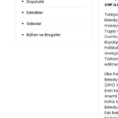
Duyurular
CHP ik
Etkinlikler
Türkiye
Belediy
Videolar
masaya 
Tugay 
Bülten ve Broşürler
Cumhurb
Büyükş
Politik
önseçim
Türkiye
edilmes
Ülke Po
Belediy
(ÜPV) Y
Ersin K
önemli 
Kültür 
Belediy
Eski Ba