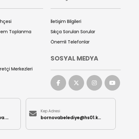
ihçesi
İletişim Bilgileri
prem Toplanma
Sıkça Sorulan Sorular
Önemli Telefonlar
SOSYAL MEDYA
retçi Merkezleri
Kep Adresi
iletisimmerkezi@bornova.bel.tr
bornovabelediye@hs01.kep.tr