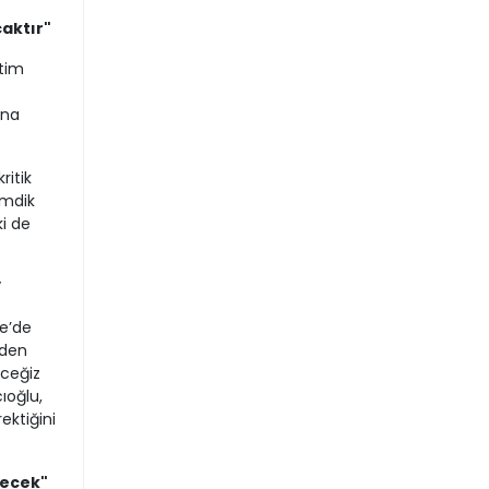
caktır"
etim
ona
ritik
imdik
i de
”
ye’de
iden
eceğiz
ıoğlu,
ektiğini
lecek"