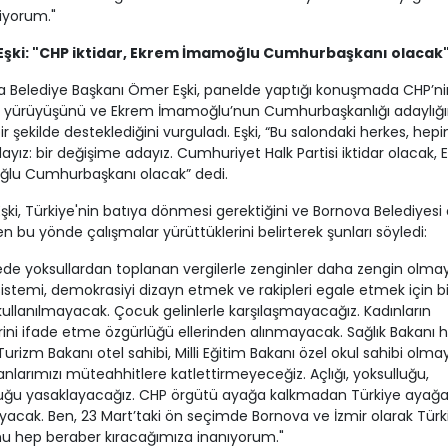
iyorum."
şki: "CHP iktidar, Ekrem İmamoğlu Cumhurbaşkanı olacak
 Belediye Başkanı Ömer Eşki, panelde yaptığı konuşmada CHP’ni
ra yürüyüşünü ve Ekrem İmamoğlu’nun Cumhurbaşkanlığı adaylığı
ir şekilde desteklediğini vurguladı. Eşki, “Bu salondaki herkes, hepi
ayız: bir değişime adayız. Cumhuriyet Halk Partisi iktidar olacak,
lu Cumhurbaşkanı olacak” dedi.
ki, Türkiye'nin batıya dönmesi gerektiğini ve Bornova Belediyesi 
n bu yönde çalışmalar yürüttüklerini belirterek şunları söyledi:
ede yoksullardan toplanan vergilerle zenginler daha zengin olma
istemi, demokrasiyi dizayn etmek ve rakipleri egale etmek için b
kullanılmayacak. Çocuk gelinlerle karşılaşmayacağız. Kadınların
rini ifade etme özgürlüğü ellerinden alınmayacak. Sağlık Bakanı 
 Turizm Bakanı otel sahibi, Milli Eğitim Bakanı özel okul sahibi olm
lanlarımızı müteahhitlere katlettirmeyeceğiz. Açlığı, yoksulluğu,
luğu yasaklayacağız. CHP örgütü ayağa kalkmadan Türkiye ayağ
acak. Ben, 23 Mart’taki ön seçimde Bornova ve İzmir olarak Türk
u hep beraber kıracağımıza inanıyorum."