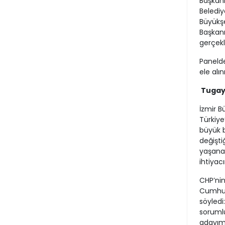
Başkanı
Belediye
Büyükşe
Başkanı
gerçekl
Panelde
ele alı
Tugay
İzmir B
Türkiye
büyük b
değişti
yaşanac
ihtiyac
CHP’ni
Cumhurb
söyledi
sorumlu
adayımı