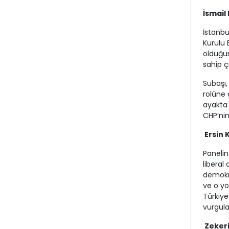
İsmail
İstanbu
Kurulu 
olduğun
sahip ç
Subaşı,
rolüne d
ayakta 
CHP’nin
Ersin 
Panelin
liberal
demokra
ve o yo
Türkiye
vurgula
Zekeri