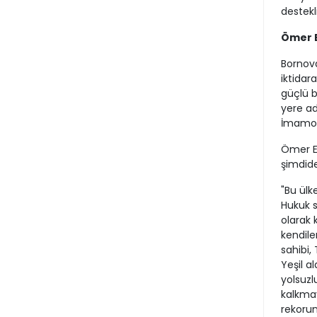
destekl
Ömer E
Bornova
iktida
güçlü b
yere ad
İmamoğ
Ömer Eş
şimdide
"Bu ülk
Hukuk s
olarak 
kendile
sahibi,
Yeşil a
yolsuz
kalkmay
rekorun