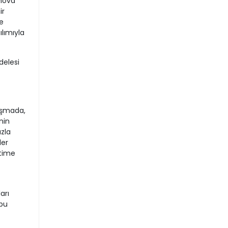
rnova
ir
e
lımıyla
delesi
uşmada,
nin
zla
ler
itime
arı
 bu