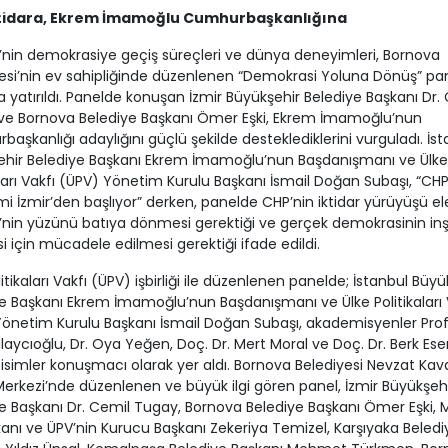
tidara, Ekrem İmamoğlu Cumhurbaşkanlığına
’nin demokrasiye geçiş süreçleri ve dünya deneyimleri, Bornova
esi’nin ev sahipliğinde düzenlenen “Demokrasi Yoluna Dönüş” pa
yatırıldı. Panelde konuşan İzmir Büyükşehir Belediye Başkanı Dr.
ve Bornova Belediye Başkanı Ömer Eşki, Ekrem İmamoğlu’nun
aşkanlığı adaylığını güçlü şekilde desteklediklerini vurguladı. İst
ehir Belediye Başkanı Ekrem İmamoğlu’nun Başdanışmanı ve Ülke
aları Vakfı (ÜPV) Yönetim Kurulu Başkanı İsmail Doğan Subaşı, “CHP
i İzmir’den başlıyor” derken, panelde CHP’nin iktidar yürüyüşü ele
’nin yüzünü batıya dönmesi gerektiği ve gerçek demokrasinin in
i için mücadele edilmesi gerektiği ifade edildi.
litikaları Vakfı (ÜPV) işbirliği ile düzenlenen panelde; İstanbul Büyü
e Başkanı Ekrem İmamoğlu’nun Başdanışmanı ve Ülke Politikaları 
önetim Kurulu Başkanı İsmail Doğan Subaşı, akademisyenler Prof.
alaycıoğlu, Dr. Oya Yeğen, Doç. Dr. Mert Moral ve Doç. Dr. Berk Ese
isimler konuşmacı olarak yer aldı. Bornova Belediyesi Nevzat Kav
Merkezi’nde düzenlenen ve büyük ilgi gören panel, İzmir Büyükşeh
e Başkanı Dr. Cemil Tugay, Bornova Belediye Başkanı Ömer Eşki, 
kanı ve ÜPV’nin Kurucu Başkanı Zekeriya Temizel, Karşıyaka Beledi