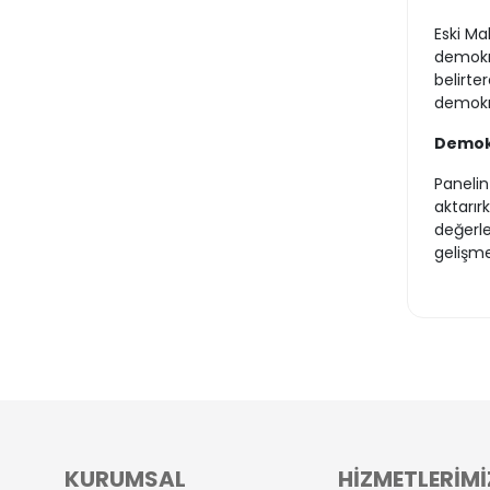
Eski Ma
demokra
belirte
demokra
Demokr
Panelin
aktarır
değerle
gelişmel
KURUMSAL
HİZMETLERİMİ