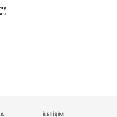
arşı
ünü
i
VA
İLETİŞİM