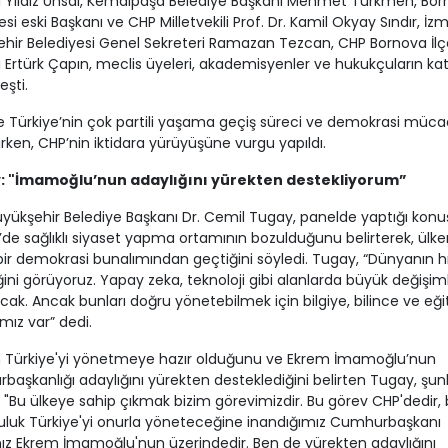
 Yıldız Ünsal, Kemalpaşa Belediye Başkanı Mehmet Türkmen, Bo
si eski Başkanı ve CHP Milletvekili Prof. Dr. Kamil Okyay Sındır, İzm
hir Belediyesi Genel Sekreteri Ramazan Tezcan, CHP Bornova İlç
 Ertürk Çapın, meclis üyeleri, akademisyenler ve hukukçuların katı
eşti.
 Türkiye’nin çok partili yaşama geçiş süreci ve demokrasi müca
nırken, CHP’nin iktidara yürüyüşüne vurgu yapıldı.
: "İmamoğlu’nun adaylığını yürekten destekliyorum”
üyükşehir Belediye Başkanı Dr. Cemil Tugay, panelde yaptığı kon
’de sağlıklı siyaset yapma ortamının bozulduğunu belirterek, ülke
ir demokrasi bunalımından geçtiğini söyledi. Tugay, “Dünyanın hı
ğini görüyoruz. Yapay zeka, teknoloji gibi alanlarda büyük değişim
ak. Ancak bunları doğru yönetebilmek için bilgiye, bilince ve eğ
ımız var” dedi.
n Türkiye'yi yönetmeye hazır olduğunu ve Ekrem İmamoğlu’nun
aşkanlığı adaylığını yürekten desteklediğini belirten Tugay, şunl
: "Bu ülkeye sahip çıkmak bizim görevimizdir. Bu görev CHP'dedir,
luk Türkiye'yi onurla yöneteceğine inandığımız Cumhurbaşkanı
z Ekrem İmamoğlu'nun üzerindedir. Ben de yürekten adaylığını