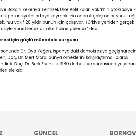
liye Bakanı Zekeriya Temizel, Ülke Politikaları Vakfı’nın otokrasiye k
si potansiyelini ortaya koymak için önemli çalışmalar yürüttüğ
rek, “Bu vakıf 20 yıldır bunun için çalışıyor. Türkiye yeniden gerçek
siyle yönetilecek bir ülke haline gelecek” dedi.
asi için güçlü mücadele vurgusu
 sonunda Dr. Oya Yeğen, İspanya’daki demokrasiye geçiş sürecin
ken, Doç. Dr. Mert Moral dünya örneklerini karşılaştırmalı olarak
ndirdi. Doç. Dr. Berk Esen ise 1980 darbesi ve sonrasında yaşanan
eri ele aldı.
Z
GÜNCEL
BORNO