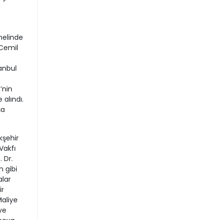
nelinde
 Cemil
anbul
’nin
 alındı.
şa
kşehir
Vakfı
 Dr.
n gibi
alar
ir
Maliye
ye