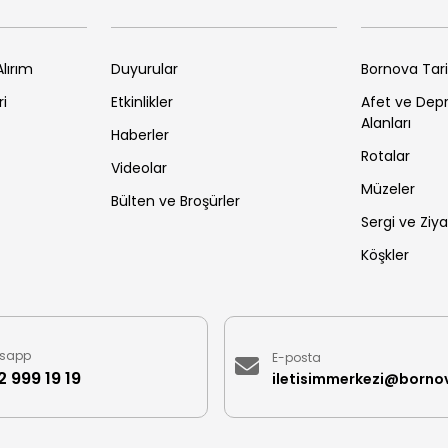
lırım
Duyurular
Bornova Tar
ri
Etkinlikler
Afet ve De
Alanları
Haberler
Rotalar
Videolar
Müzeler
Bülten ve Broşürler
Sergi ve Ziya
Köşkler
sapp
E-posta
 999 19 19