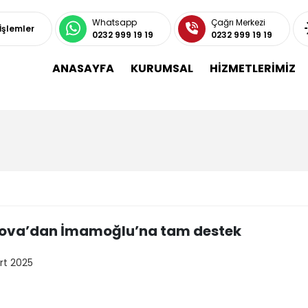
Whatsapp
Çağrı Merkezi
 İşlemler
0232 999 19 19
0232 999 19 19
ANASAYFA
KURUMSAL
HİZMETLERİMİZ
ova’dan İmamoğlu’na tam destek
rt 2025