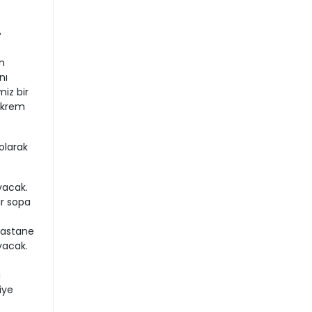
"
n
nı
miz bir
 Ekrem
olarak
yacak.
ir sopa
hastane
ayacak.
a
iye