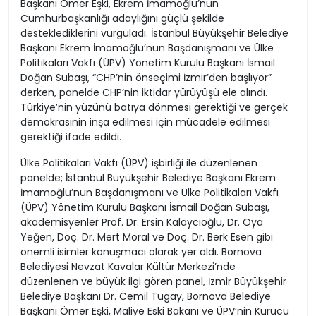
Başkanı Ömer Eşki, Ekrem İmamoğlu’nun
Cumhurbaşkanlığı adaylığını güçlü şekilde
desteklediklerini vurguladı. İstanbul Büyükşehir Belediye
Başkanı Ekrem İmamoğlu’nun Başdanışmanı ve Ülke
Politikaları Vakfı (ÜPV) Yönetim Kurulu Başkanı İsmail
Doğan Subaşı, “CHP’nin önseçimi İzmir’den başlıyor”
derken, panelde CHP’nin iktidar yürüyüşü ele alındı.
Türkiye’nin yüzünü batıya dönmesi gerektiği ve gerçek
demokrasinin inşa edilmesi için mücadele edilmesi
gerektiği ifade edildi.
Ülke Politikaları Vakfı (ÜPV) işbirliği ile düzenlenen
panelde; İstanbul Büyükşehir Belediye Başkanı Ekrem
İmamoğlu’nun Başdanışmanı ve Ülke Politikaları Vakfı
(ÜPV) Yönetim Kurulu Başkanı İsmail Doğan Subaşı,
akademisyenler Prof. Dr. Ersin Kalaycıoğlu, Dr. Oya
Yeğen, Doç. Dr. Mert Moral ve Doç. Dr. Berk Esen gibi
önemli isimler konuşmacı olarak yer aldı. Bornova
Belediyesi Nevzat Kavalar Kültür Merkezi’nde
düzenlenen ve büyük ilgi gören panel, İzmir Büyükşehir
Belediye Başkanı Dr. Cemil Tugay, Bornova Belediye
Başkanı Ömer Eşki, Maliye Eski Bakanı ve ÜPV’nin Kurucu