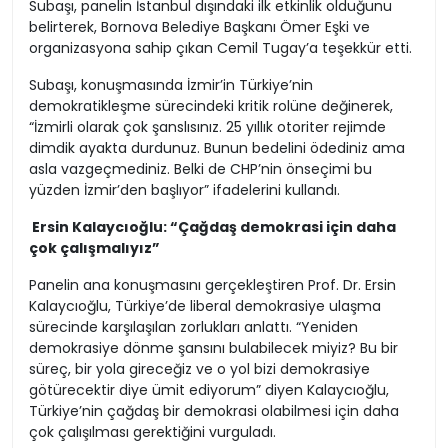
Subaşı, panelin İstanbul dışındaki ilk etkinlik olduğunu
belirterek, Bornova Belediye Başkanı Ömer Eşki ve
organizasyona sahip çıkan Cemil Tugay’a teşekkür etti.
Subaşı, konuşmasında İzmir’in Türkiye’nin
demokratikleşme sürecindeki kritik rolüne değinerek,
“İzmirli olarak çok şanslısınız. 25 yıllık otoriter rejimde
dimdik ayakta durdunuz. Bunun bedelini ödediniz ama
asla vazgeçmediniz. Belki de CHP’nin önseçimi bu
yüzden İzmir’den başlıyor” ifadelerini kullandı.
Ersin Kalaycıoğlu: “Çağdaş demokrasi için daha
çok çalışmalıyız”
Panelin ana konuşmasını gerçekleştiren Prof. Dr. Ersin
Kalaycıoğlu, Türkiye’de liberal demokrasiye ulaşma
sürecinde karşılaşılan zorlukları anlattı. “Yeniden
demokrasiye dönme şansını bulabilecek miyiz? Bu bir
süreç, bir yola gireceğiz ve o yol bizi demokrasiye
götürecektir diye ümit ediyorum” diyen Kalaycıoğlu,
Türkiye’nin çağdaş bir demokrasi olabilmesi için daha
çok çalışılması gerektiğini vurguladı.