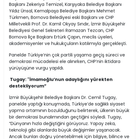
Başkanı Zekeriya Temizel, Karşıyaka Belediye Başkanı
Yıldız Ünsal, Kemalpaşa Belediye Başkanı Mehmet
Türkmen, Bornova Belediyesi eski Başkanı ve CHP
Milletvekili Prof. Dr. Kamil Okyay Sındır, İzmir Büyükşehir
Belediyesi Genel Sekreteri Ramazan Tezcan, CHP
Bornova İlçe Başkanı Ertürk Çapın, meclis üyeleri,
akademisyenler ve hukukçuların katılımıyla gerçekleşti.
Panelde Türkiye’nin çok partili yaşama geçiş süreci ve
demokrasi mücadelesi ele alınırken, CHP’nin iktidara
yürüyüşüne vurgu yapıldı.
Tugay: "İmamoğlu’nun adaylığını yürekten
destekliyorum”
İzmir Büyükşehir Belediye Başkanı Dr. Cemil Tugay,
panelde yaptığı konuşmada, Türkiye’de sağlıklı siyaset
yapma ortamının bozulduğunu belirterek, ülkenin büyük
bir demokrasi bunalımından geçtiğini söyledi. Tugay,
“Dünyanın hızla değiştiğini görüyoruz. Yapay zeka,
teknoloji gibi alanlarda büyük değişimler yaşanacak.
Ancak bunları doğru yönetebilmek için bilgiye, bilince ve