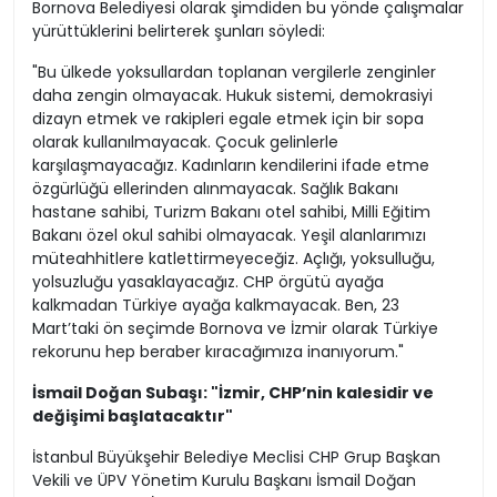
Bornova Belediyesi olarak şimdiden bu yönde çalışmalar
yürüttüklerini belirterek şunları söyledi:
"Bu ülkede yoksullardan toplanan vergilerle zenginler
daha zengin olmayacak. Hukuk sistemi, demokrasiyi
dizayn etmek ve rakipleri egale etmek için bir sopa
olarak kullanılmayacak. Çocuk gelinlerle
karşılaşmayacağız. Kadınların kendilerini ifade etme
özgürlüğü ellerinden alınmayacak. Sağlık Bakanı
hastane sahibi, Turizm Bakanı otel sahibi, Milli Eğitim
Bakanı özel okul sahibi olmayacak. Yeşil alanlarımızı
müteahhitlere katlettirmeyeceğiz. Açlığı, yoksulluğu,
yolsuzluğu yasaklayacağız. CHP örgütü ayağa
kalkmadan Türkiye ayağa kalkmayacak. Ben, 23
Mart’taki ön seçimde Bornova ve İzmir olarak Türkiye
rekorunu hep beraber kıracağımıza inanıyorum."
İsmail Doğan Subaşı: "İzmir, CHP’nin kalesidir ve
değişimi başlatacaktır"
İstanbul Büyükşehir Belediye Meclisi CHP Grup Başkan
Vekili ve ÜPV Yönetim Kurulu Başkanı İsmail Doğan