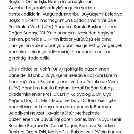
Başkanı Ömer Eşki, Ekrem İmamoğlu’nun
Cumhurbaşkanlığı adaylığını güçlü şekilde
desteklediklerini vurguladı. İstanbul Büyükşehir Belediye
Başkanı Ekrem İmamoğlu’nun Başdanışmanı ve Ülke
Politikaları Vakfı (ÜPV) Yönetim Kurulu Başkanı İsmail
Doğan Subaşı, “CHP’nin önseçimi İzmir’den başlıyor”
derken, panelde CHP’nin iktidar yürüyüşü ele alındı.
Türkiye’nin yüzünü batıya dönmesi gerektiği ve gerçek
demokrasinin inşa edilmesi için mücadele edilmesi
gerektiği ifade edildi.
Ülke Politikaları Vakfı (ÜPV) işbirliği ile düzenlenen
panelde; İstanbul Büyükşehir Belediye Başkanı Ekrem
İmamoğlu’nun Başdanışmanı ve Ülke Politikaları Vakfı
(ÜPV) Yönetim Kurulu Başkanı İsmail Doğan Subaşı,
akademisyenler Prof. Dr. Ersin Kalaycıoğlu, Dr. Oya
Yeğen, Doç. Dr. Mert Moral ve Doç. Dr. Berk Esen gibi
önemli isimler konuşmacı olarak yer aldı. Bornova
Belediyesi Nevzat Kavalar Kültür Merkezi’nde
düzenlenen ve büyük ilgi gören panel, İzmir Büyükşehir
Belediye Başkanı Dr. Cemil Tugay, Bornova Belediye
Başkanı Ömer Eşki, Maliye Eski Bakanı ve ÜPV’nin Kurucu