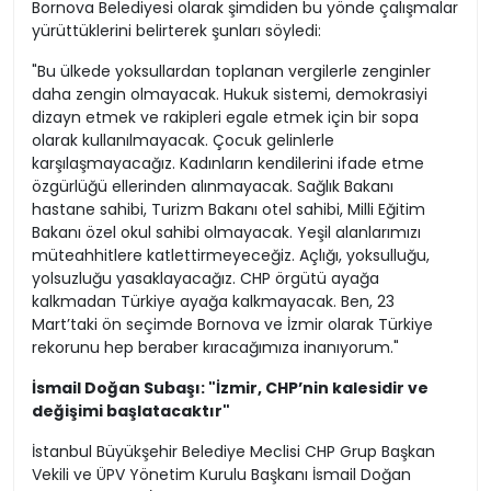
Bornova Belediyesi olarak şimdiden bu yönde çalışmalar
yürüttüklerini belirterek şunları söyledi:
"Bu ülkede yoksullardan toplanan vergilerle zenginler
daha zengin olmayacak. Hukuk sistemi, demokrasiyi
dizayn etmek ve rakipleri egale etmek için bir sopa
olarak kullanılmayacak. Çocuk gelinlerle
karşılaşmayacağız. Kadınların kendilerini ifade etme
özgürlüğü ellerinden alınmayacak. Sağlık Bakanı
hastane sahibi, Turizm Bakanı otel sahibi, Milli Eğitim
Bakanı özel okul sahibi olmayacak. Yeşil alanlarımızı
müteahhitlere katlettirmeyeceğiz. Açlığı, yoksulluğu,
yolsuzluğu yasaklayacağız. CHP örgütü ayağa
kalkmadan Türkiye ayağa kalkmayacak. Ben, 23
Mart’taki ön seçimde Bornova ve İzmir olarak Türkiye
rekorunu hep beraber kıracağımıza inanıyorum."
İsmail Doğan Subaşı: "İzmir, CHP’nin kalesidir ve
değişimi başlatacaktır"
İstanbul Büyükşehir Belediye Meclisi CHP Grup Başkan
Vekili ve ÜPV Yönetim Kurulu Başkanı İsmail Doğan