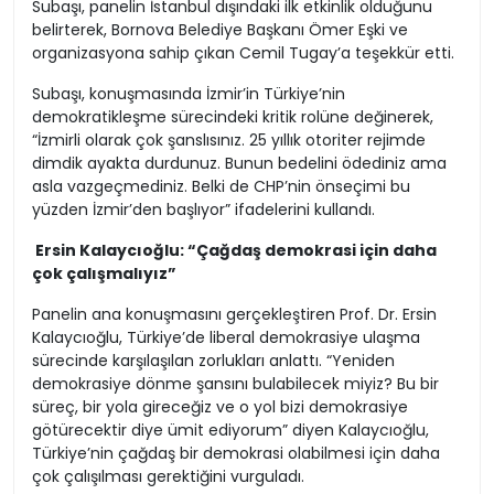
Subaşı, panelin İstanbul dışındaki ilk etkinlik olduğunu
belirterek, Bornova Belediye Başkanı Ömer Eşki ve
organizasyona sahip çıkan Cemil Tugay’a teşekkür etti.
Subaşı, konuşmasında İzmir’in Türkiye’nin
demokratikleşme sürecindeki kritik rolüne değinerek,
“İzmirli olarak çok şanslısınız. 25 yıllık otoriter rejimde
dimdik ayakta durdunuz. Bunun bedelini ödediniz ama
asla vazgeçmediniz. Belki de CHP’nin önseçimi bu
yüzden İzmir’den başlıyor” ifadelerini kullandı.
Ersin Kalaycıoğlu: “Çağdaş demokrasi için daha
çok çalışmalıyız”
Panelin ana konuşmasını gerçekleştiren Prof. Dr. Ersin
Kalaycıoğlu, Türkiye’de liberal demokrasiye ulaşma
sürecinde karşılaşılan zorlukları anlattı. “Yeniden
demokrasiye dönme şansını bulabilecek miyiz? Bu bir
süreç, bir yola gireceğiz ve o yol bizi demokrasiye
götürecektir diye ümit ediyorum” diyen Kalaycıoğlu,
Türkiye’nin çağdaş bir demokrasi olabilmesi için daha
çok çalışılması gerektiğini vurguladı.