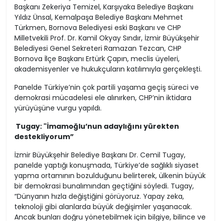
Başkanı Zekeriya Temizel, Karşıyaka Belediye Başkanı
Yıldız Ünsal, Kemalpaşa Belediye Başkanı Mehmet
Türkmen, Bornova Belediyesi eski Başkanı ve CHP
Milletvekili Prof. Dr. Kamil Okyay Sındır, İzmir Büyükşehir
Belediyesi Genel Sekreteri Ramazan Tezcan, CHP
Bornova İlçe Başkanı Ertürk Çapın, meclis üyeleri,
akademisyenler ve hukukçuların katılımıyla gerçekleşti.
Panelde Türkiye’nin çok partili yaşama geçiş süreci ve
demokrasi mücadelesi ele alınırken, CHP’nin iktidara
yürüyüşüne vurgu yapıldı.
Tugay: "İmamoğlu’nun adaylığını yürekten
destekliyorum”
İzmir Büyükşehir Belediye Başkanı Dr. Cemil Tugay,
panelde yaptığı konuşmada, Türkiye’de sağlıklı siyaset
yapma ortamının bozulduğunu belirterek, ülkenin büyük
bir demokrasi bunalımından geçtiğini söyledi. Tugay,
“Dünyanın hızla değiştiğini görüyoruz. Yapay zeka,
teknoloji gibi alanlarda büyük değişimler yaşanacak.
Ancak bunları doğru yönetebilmek için bilgiye, bilince ve