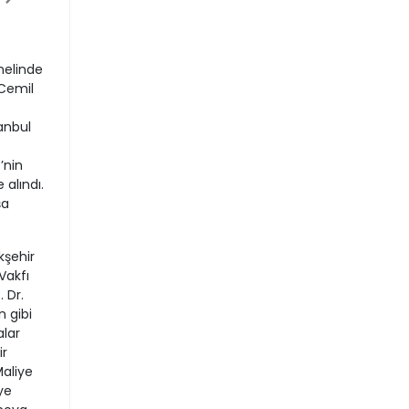
nelinde
 Cemil
anbul
’nin
 alındı.
şa
kşehir
Vakfı
 Dr.
n gibi
alar
ir
Maliye
ye