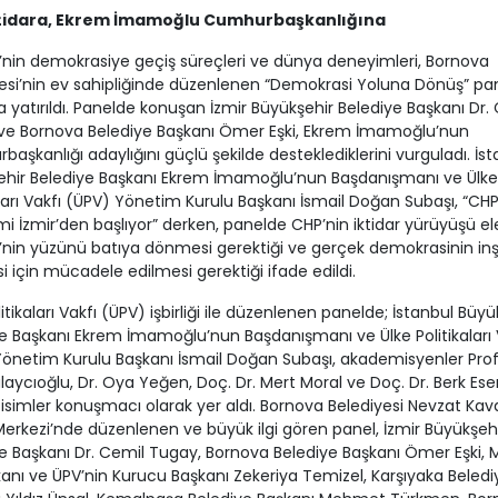
tidara, Ekrem İmamoğlu Cumhurbaşkanlığına
’nin demokrasiye geçiş süreçleri ve dünya deneyimleri, Bornova
esi’nin ev sahipliğinde düzenlenen “Demokrasi Yoluna Dönüş” pa
yatırıldı. Panelde konuşan İzmir Büyükşehir Belediye Başkanı Dr.
ve Bornova Belediye Başkanı Ömer Eşki, Ekrem İmamoğlu’nun
aşkanlığı adaylığını güçlü şekilde desteklediklerini vurguladı. İst
ehir Belediye Başkanı Ekrem İmamoğlu’nun Başdanışmanı ve Ülke
aları Vakfı (ÜPV) Yönetim Kurulu Başkanı İsmail Doğan Subaşı, “CHP
i İzmir’den başlıyor” derken, panelde CHP’nin iktidar yürüyüşü ele
’nin yüzünü batıya dönmesi gerektiği ve gerçek demokrasinin in
i için mücadele edilmesi gerektiği ifade edildi.
litikaları Vakfı (ÜPV) işbirliği ile düzenlenen panelde; İstanbul Büyü
e Başkanı Ekrem İmamoğlu’nun Başdanışmanı ve Ülke Politikaları 
önetim Kurulu Başkanı İsmail Doğan Subaşı, akademisyenler Prof.
alaycıoğlu, Dr. Oya Yeğen, Doç. Dr. Mert Moral ve Doç. Dr. Berk Ese
isimler konuşmacı olarak yer aldı. Bornova Belediyesi Nevzat Kav
Merkezi’nde düzenlenen ve büyük ilgi gören panel, İzmir Büyükşeh
e Başkanı Dr. Cemil Tugay, Bornova Belediye Başkanı Ömer Eşki, 
kanı ve ÜPV’nin Kurucu Başkanı Zekeriya Temizel, Karşıyaka Beledi