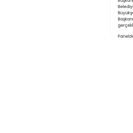
Başkanı
Belediye
Büyükşe
Başkanı
gerçekl
Panelde
ele alı
Tugay
İzmir B
Türkiye
büyük b
değişti
yaşanac
ihtiyac
CHP’ni
Cumhurb
söyledi
sorumlu
adayımı