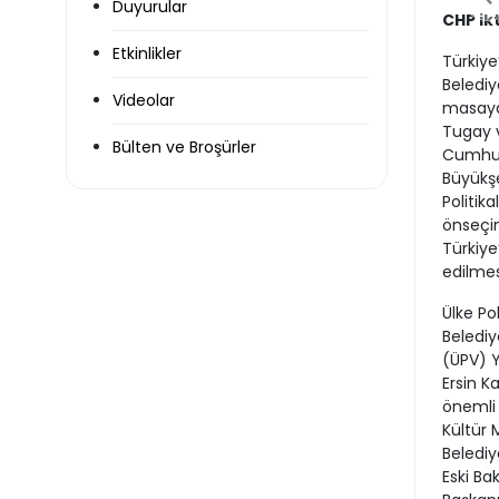
Duyurular
CHP ik
Etkinlikler
Türkiye
Belediy
Videolar
masaya 
Tugay 
Bülten ve Broşürler
Cumhurb
Büyükş
Politik
önseçim
Türkiye
edilmes
Ülke Po
Belediy
(ÜPV) Y
Ersin K
önemli 
Kültür 
Belediy
Eski Ba