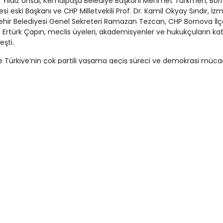
 Yıldız Ünsal, Kemalpaşa Belediye Başkanı Mehmet Türkmen, Bo
si eski Başkanı ve CHP Milletvekili Prof. Dr. Kamil Okyay Sındır, İzm
hir Belediyesi Genel Sekreteri Ramazan Tezcan, CHP Bornova İlç
 Ertürk Çapın, meclis üyeleri, akademisyenler ve hukukçuların katı
eşti.
 Türkiye’nin çok partili yaşama geçiş süreci ve demokrasi müca
nırken, CHP’nin iktidara yürüyüşüne vurgu yapıldı.
: "İmamoğlu’nun adaylığını yürekten destekliyorum”
üyükşehir Belediye Başkanı Dr. Cemil Tugay, panelde yaptığı kon
’de sağlıklı siyaset yapma ortamının bozulduğunu belirterek, ülke
ir demokrasi bunalımından geçtiğini söyledi. Tugay, “Dünyanın hı
ğini görüyoruz. Yapay zeka, teknoloji gibi alanlarda büyük değişim
ak. Ancak bunları doğru yönetebilmek için bilgiye, bilince ve eğ
ımız var” dedi.
n Türkiye'yi yönetmeye hazır olduğunu ve Ekrem İmamoğlu’nun
aşkanlığı adaylığını yürekten desteklediğini belirten Tugay, şunl
: "Bu ülkeye sahip çıkmak bizim görevimizdir. Bu görev CHP'dedir,
luk Türkiye'yi onurla yöneteceğine inandığımız Cumhurbaşkanı
z Ekrem İmamoğlu'nun üzerindedir. Ben de yürekten adaylığını