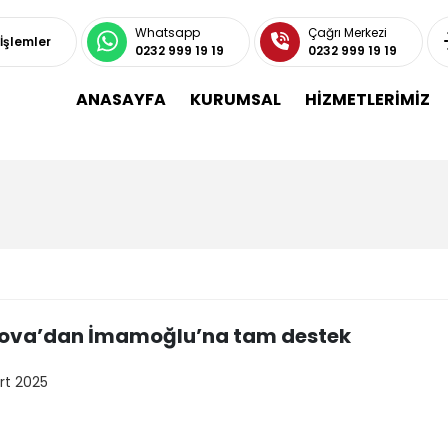
Whatsapp
Çağrı Merkezi
 İşlemler
0232 999 19 19
0232 999 19 19
ANASAYFA
KURUMSAL
HİZMETLERİMİZ
ova’dan İmamoğlu’na tam destek
rt 2025