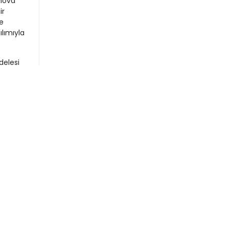
rnova
ir
e
lımıyla
delesi
uşmada,
nin
zla
ler
itime
arı
 bu