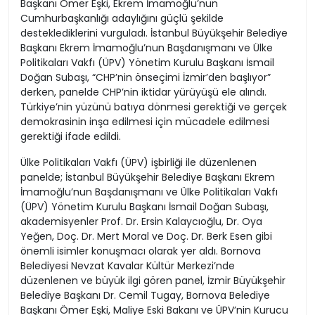
Başkanı Ömer Eşki, Ekrem İmamoğlu’nun
Cumhurbaşkanlığı adaylığını güçlü şekilde
desteklediklerini vurguladı. İstanbul Büyükşehir Belediye
Başkanı Ekrem İmamoğlu’nun Başdanışmanı ve Ülke
Politikaları Vakfı (ÜPV) Yönetim Kurulu Başkanı İsmail
Doğan Subaşı, “CHP’nin önseçimi İzmir’den başlıyor”
derken, panelde CHP’nin iktidar yürüyüşü ele alındı.
Türkiye’nin yüzünü batıya dönmesi gerektiği ve gerçek
demokrasinin inşa edilmesi için mücadele edilmesi
gerektiği ifade edildi.
Ülke Politikaları Vakfı (ÜPV) işbirliği ile düzenlenen
panelde; İstanbul Büyükşehir Belediye Başkanı Ekrem
İmamoğlu’nun Başdanışmanı ve Ülke Politikaları Vakfı
(ÜPV) Yönetim Kurulu Başkanı İsmail Doğan Subaşı,
akademisyenler Prof. Dr. Ersin Kalaycıoğlu, Dr. Oya
Yeğen, Doç. Dr. Mert Moral ve Doç. Dr. Berk Esen gibi
önemli isimler konuşmacı olarak yer aldı. Bornova
Belediyesi Nevzat Kavalar Kültür Merkezi’nde
düzenlenen ve büyük ilgi gören panel, İzmir Büyükşehir
Belediye Başkanı Dr. Cemil Tugay, Bornova Belediye
Başkanı Ömer Eşki, Maliye Eski Bakanı ve ÜPV’nin Kurucu