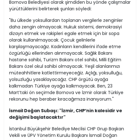
Bornova Belediyesi olarak şimdiden bu yönde çalışmalar
yürüttüklerini belirterek şunları söyledi:
"Bu ülkede yoksullardan toplanan vergilerle zenginler
daha zengin olmayacak. Hukuk sistemi, demokrasiyi
dizayn etmek ve rakipleri egale etmek için bir sopa
olarak kullanılmayacak. Çocuk gelinlerle
karşılaşmayacağız. Kadınların kendilerini ifade etme
özgürlüğü ellerinden alınmayacak. Sağlık Bakanı
hastane sahibi, Turizm Bakanı otel sahibi, Milli Eğitim
Bakanı özel okul sahibi olmayacak. Yeşil alanlarımızı
müteahhitlere katlettirmeyeceğiz. Açlığı, yoksulluğu,
yolsuzluğu yasaklayacağız. CHP örgütü ayağa
kalkmadan Türkiye ayağa kalkmayacak. Ben, 23
Mart’taki ön seçimde Bornova ve İzmir olarak Türkiye
rekorunu hep beraber kıracağımıza inanıyorum."
İsmail Doğan Subaşı: "İzmir, CHP’nin kalesidir ve
değişimi başlatacaktır"
İstanbul Büyükşehir Belediye Meclisi CHP Grup Başkan
Vekili ve ÜPV Yönetim Kurulu Başkanı İsmail Doğan