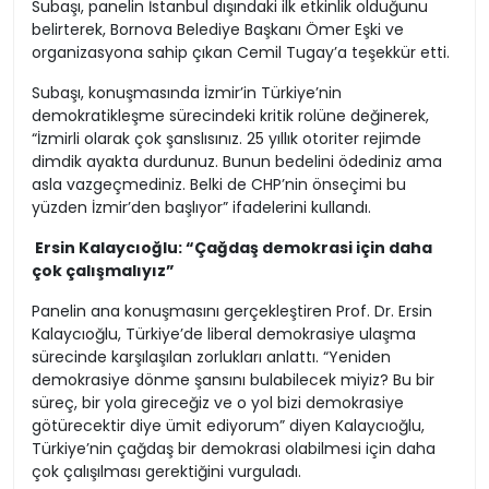
Subaşı, panelin İstanbul dışındaki ilk etkinlik olduğunu
belirterek, Bornova Belediye Başkanı Ömer Eşki ve
organizasyona sahip çıkan Cemil Tugay’a teşekkür etti.
Subaşı, konuşmasında İzmir’in Türkiye’nin
demokratikleşme sürecindeki kritik rolüne değinerek,
“İzmirli olarak çok şanslısınız. 25 yıllık otoriter rejimde
dimdik ayakta durdunuz. Bunun bedelini ödediniz ama
asla vazgeçmediniz. Belki de CHP’nin önseçimi bu
yüzden İzmir’den başlıyor” ifadelerini kullandı.
Ersin Kalaycıoğlu: “Çağdaş demokrasi için daha
çok çalışmalıyız”
Panelin ana konuşmasını gerçekleştiren Prof. Dr. Ersin
Kalaycıoğlu, Türkiye’de liberal demokrasiye ulaşma
sürecinde karşılaşılan zorlukları anlattı. “Yeniden
demokrasiye dönme şansını bulabilecek miyiz? Bu bir
süreç, bir yola gireceğiz ve o yol bizi demokrasiye
götürecektir diye ümit ediyorum” diyen Kalaycıoğlu,
Türkiye’nin çağdaş bir demokrasi olabilmesi için daha
çok çalışılması gerektiğini vurguladı.