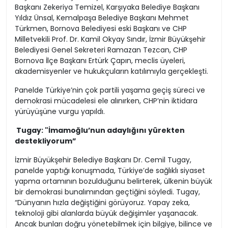
Başkanı Zekeriya Temizel, Karşıyaka Belediye Başkanı
Yıldız Ünsal, Kemalpaşa Belediye Başkanı Mehmet
Türkmen, Bornova Belediyesi eski Başkanı ve CHP
Milletvekili Prof. Dr. Kamil Okyay Sındır, İzmir Büyükşehir
Belediyesi Genel Sekreteri Ramazan Tezcan, CHP
Bornova İlçe Başkanı Ertürk Çapın, meclis üyeleri,
akademisyenler ve hukukçuların katılımıyla gerçekleşti.
Panelde Türkiye’nin çok partili yaşama geçiş süreci ve
demokrasi mücadelesi ele alınırken, CHP’nin iktidara
yürüyüşüne vurgu yapıldı.
Tugay: "İmamoğlu’nun adaylığını yürekten
destekliyorum”
İzmir Büyükşehir Belediye Başkanı Dr. Cemil Tugay,
panelde yaptığı konuşmada, Türkiye’de sağlıklı siyaset
yapma ortamının bozulduğunu belirterek, ülkenin büyük
bir demokrasi bunalımından geçtiğini söyledi. Tugay,
“Dünyanın hızla değiştiğini görüyoruz. Yapay zeka,
teknoloji gibi alanlarda büyük değişimler yaşanacak.
Ancak bunları doğru yönetebilmek için bilgiye, bilince ve