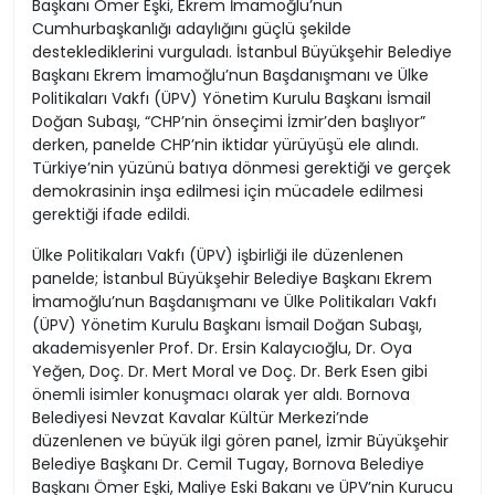
Başkanı Ömer Eşki, Ekrem İmamoğlu’nun
Cumhurbaşkanlığı adaylığını güçlü şekilde
desteklediklerini vurguladı. İstanbul Büyükşehir Belediye
Başkanı Ekrem İmamoğlu’nun Başdanışmanı ve Ülke
Politikaları Vakfı (ÜPV) Yönetim Kurulu Başkanı İsmail
Doğan Subaşı, “CHP’nin önseçimi İzmir’den başlıyor”
derken, panelde CHP’nin iktidar yürüyüşü ele alındı.
Türkiye’nin yüzünü batıya dönmesi gerektiği ve gerçek
demokrasinin inşa edilmesi için mücadele edilmesi
gerektiği ifade edildi.
Ülke Politikaları Vakfı (ÜPV) işbirliği ile düzenlenen
panelde; İstanbul Büyükşehir Belediye Başkanı Ekrem
İmamoğlu’nun Başdanışmanı ve Ülke Politikaları Vakfı
(ÜPV) Yönetim Kurulu Başkanı İsmail Doğan Subaşı,
akademisyenler Prof. Dr. Ersin Kalaycıoğlu, Dr. Oya
Yeğen, Doç. Dr. Mert Moral ve Doç. Dr. Berk Esen gibi
önemli isimler konuşmacı olarak yer aldı. Bornova
Belediyesi Nevzat Kavalar Kültür Merkezi’nde
düzenlenen ve büyük ilgi gören panel, İzmir Büyükşehir
Belediye Başkanı Dr. Cemil Tugay, Bornova Belediye
Başkanı Ömer Eşki, Maliye Eski Bakanı ve ÜPV’nin Kurucu