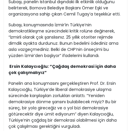
Subaşı, panelin İstanbul dışındaki ilk etkinlik olduğunu
belirterek, Bornova Belediye Başkanı Ömer Eşki ve
organizasyona sahip çıkan Cemil Tugay’a teşekkür etti.
Subaşı, konuşmasında İzmir’in Türkiye’nin
demokratikleşme sürecindeki kritik rolüne değinerek,
“İzmirli olarak çok şanslısınız. 25 yıllık otoriter rejimde
dimdik ayakta durdunuz. Bunun bedelini ödediniz ama
asla vazgeçmediniz. Belki de CHP’nin önseçimi bu
yüzden İzmir’den başlıyor” ifadelerini kullandı.
Ersin Kalaycıoğlu: “Çağdaş demokrasi için daha
çok çalışmalıyız”
Panelin ana konuşmasını gerçekleştiren Prof. Dr. Ersin
Kalaycıoğlu, Türkiye’de liberal demokrasiye ulaşma
sürecinde karşılaşılan zorlukları anlattı. “Yeniden
demokrasiye dönme şansını bulabilecek miyiz? Bu bir
süreç, bir yola gireceğiz ve o yol bizi demokrasiye
götürecektir diye ümit ediyorum” diyen Kalaycıoğlu,
Türkiye’nin çağdaş bir demokrasi olabilmesi için daha
çok çalışılması gerektiğini vurguladı.