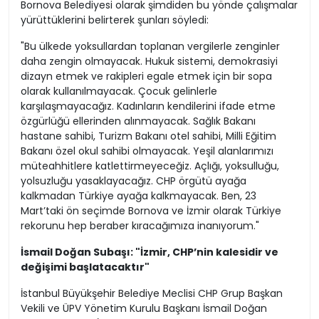
Bornova Belediyesi olarak şimdiden bu yönde çalışmalar
yürüttüklerini belirterek şunları söyledi:
"Bu ülkede yoksullardan toplanan vergilerle zenginler
daha zengin olmayacak. Hukuk sistemi, demokrasiyi
dizayn etmek ve rakipleri egale etmek için bir sopa
olarak kullanılmayacak. Çocuk gelinlerle
karşılaşmayacağız. Kadınların kendilerini ifade etme
özgürlüğü ellerinden alınmayacak. Sağlık Bakanı
hastane sahibi, Turizm Bakanı otel sahibi, Milli Eğitim
Bakanı özel okul sahibi olmayacak. Yeşil alanlarımızı
müteahhitlere katlettirmeyeceğiz. Açlığı, yoksulluğu,
yolsuzluğu yasaklayacağız. CHP örgütü ayağa
kalkmadan Türkiye ayağa kalkmayacak. Ben, 23
Mart’taki ön seçimde Bornova ve İzmir olarak Türkiye
rekorunu hep beraber kıracağımıza inanıyorum."
İsmail Doğan Subaşı: "İzmir, CHP’nin kalesidir ve
değişimi başlatacaktır"
İstanbul Büyükşehir Belediye Meclisi CHP Grup Başkan
Vekili ve ÜPV Yönetim Kurulu Başkanı İsmail Doğan