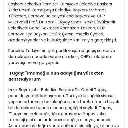
Başkanı Zekeriya Temizel, Karşıyaka Belediye Başkanı
Yıldız Ünsal, Kemalpaşa Belediye Başkanı Mehmet
Türkmen, Bornova Belediyesi eski Başkanı ve CHP
Milletvekili Prof. Dr. Kamil Okyay Sındır, İzmir Büyükşehir
Belediyesi Genel Sekreteri Ramazan Tezcan, CHP
Bornova İlçe Başkanı Ertürk Çapın, meclis üyeleri,
akademisyenler ve hukukçuların katılımıyla gerçekleşti.
Panelde Türkiye’nin çok partili yaşama geçiş süreci ve
demokrasi mücadelesi ele alınırken, CHP’nin iktidara
yürüyüşüne vurgu yapıldı.
Tugay: "İmamoğlu’nun adaylığını yürekten
destekliyorum”
İzmir Büyükşehir Belediye Başkanı Dr. Cemil Tugay,
panelde yaptığı konuşmada, Türkiye’de sağlıklı siyaset
yapma ortamının bozulduğunu belirterek, ülkenin büyük
bir demokrasi bunalımından geçtiğini söyledi. Tugay,
“Dünyanın hızla değiştiğini görüyoruz. Yapay zeka,
teknoloji gibi alanlarda büyük değişimler yaşanacak.
Ancak bunları doğru yönetebilmek için bilgiye, bilince ve