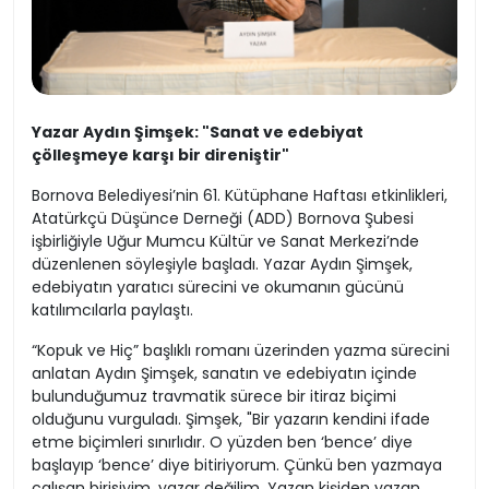
Yazar Aydın Şimşek: "Sanat ve edebiyat
çölleşmeye karşı bir direniştir"
Bornova Belediyesi’nin 61. Kütüphane Haftası etkinlikleri,
Atatürkçü Düşünce Derneği (ADD) Bornova Şubesi
işbirliğiyle Uğur Mumcu Kültür ve Sanat Merkezi’nde
düzenlenen söyleşiyle başladı. Yazar Aydın Şimşek,
edebiyatın yaratıcı sürecini ve okumanın gücünü
katılımcılarla paylaştı.
“Kopuk ve Hiç” başlıklı romanı üzerinden yazma sürecini
anlatan Aydın Şimşek, sanatın ve edebiyatın içinde
bulunduğumuz travmatik sürece bir itiraz biçimi
olduğunu vurguladı. Şimşek, "Bir yazarın kendini ifade
etme biçimleri sınırlıdır. O yüzden ben ‘bence’ diye
başlayıp ‘bence’ diye bitiriyorum. Çünkü ben yazmaya
çalışan birisiyim, yazar değilim. Yazan kişiden yazan