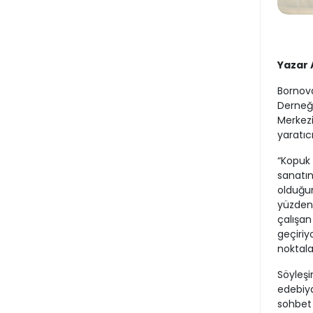
Yazar 
Bornova
Derneği
Merkezi
yaratıc
“Kopuk 
sanatın
olduğun
yüzden 
çalışan
geçiriy
noktala
Söyleşi
edebiya
sohbet 