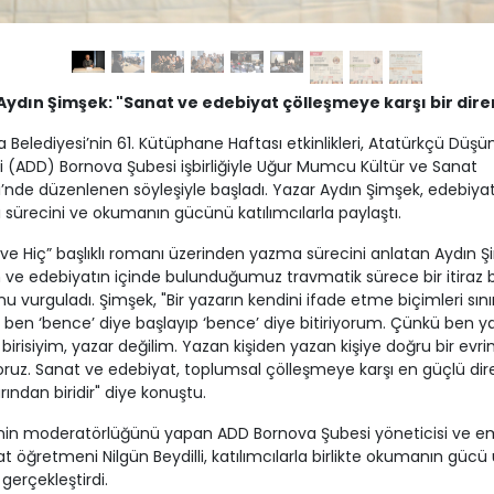
Aydın Şimşek: "Sanat ve edebiyat çölleşmeye karşı bir diren
 Belediyesi’nin 61. Kütüphane Haftası etkinlikleri, Atatürkçü Düşü
 (ADD) Bornova Şubesi işbirliğiyle Uğur Mumcu Kültür ve Sanat
’nde düzenlenen söyleşiyle başladı. Yazar Aydın Şimşek, edebiyat
ı sürecini ve okumanın gücünü katılımcılarla paylaştı.
ve Hiç” başlıklı romanı üzerinden yazma sürecini anlatan Aydın Ş
 ve edebiyatın içinde bulunduğumuz travmatik sürece bir itiraz 
u vurguladı. Şimşek, "Bir yazarın kendini ifade etme biçimleri sınırl
ben ‘bence’ diye başlayıp ‘bence’ diye bitiriyorum. Çünkü ben 
 birisiyim, yazar değilim. Yazan kişiden yazan kişiye doğru bir evr
oruz. Sanat ve edebiyat, toplumsal çölleşmeye karşı en güçlü di
rından biridir" diye konuştu.
nin moderatörlüğünü yapan ADD Bornova Şubesi yöneticisi ve em
t öğretmeni Nilgün Beydilli, katılımcılarla birlikte okumanın gücü
gerçekleştirdi.