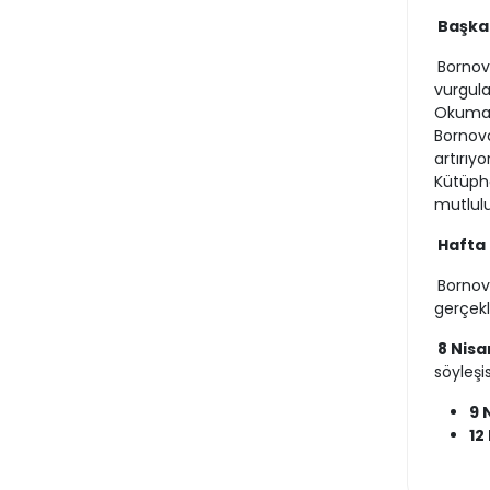
Başkan
Bornov
vurgula
Okumak
Bornova
artırıy
Kütüpha
mutlulu
Hafta 
Bornov
gerçekle
8 Nisa
söyleşis
9 
12