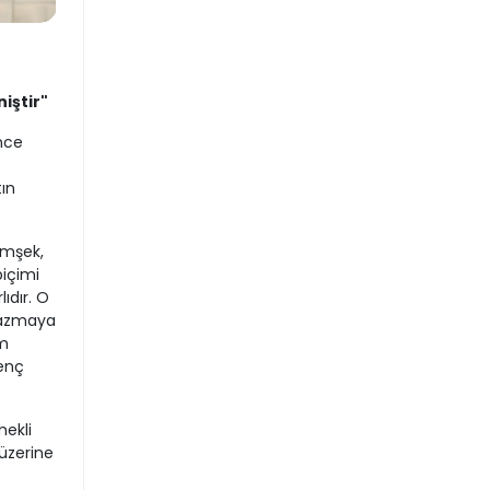
iştir"
nce
ın
imşek,
biçimi
ıdır. O
yazmaya
im
renç
ekli
 üzerine