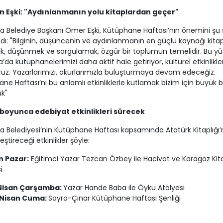
 Eşki: "Aydınlanmanın yolu kitaplardan geçer"
a Belediye Başkanı Ömer Eşki, Kütüphane Haftası’nın önemini şu s
dı: "Bilginin, düşüncenin ve aydınlanmanın en güçlü kaynağı kitapl
, düşünmek ve sorgulamak, özgür bir toplumun temelidir. Bu y
’da kütüphanelerimizi daha aktif hale getiriyor, kültürel etkinlikler
oruz. Yazarlarımızı, okurlarımızla buluşturmaya devam edeceğiz.
ne Haftası’nı bu anlamlı etkinliklerle kutlamak bizim için büyük b
k"
boyunca edebiyat etkinlikleri sürecek
a Belediyesi’nin Kütüphane Haftası kapsamında Atatürk Kitaplığı
ştireceği etkinlikler şöyle:
n Pazar:
Eğitimci Yazar Tezcan Özbey ile Hacivat ve Karagöz Kit
i
Nisan Çarşamba:
Yazar Hande Baba ile Öykü Atölyesi
 Nisan Cuma:
Sayra-Çınar Kütüphane Haftası Şenliği