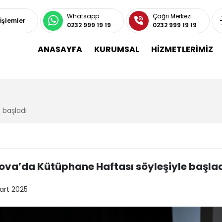
Whatsapp
Çağrı Merkezi
 İşlemler
0232 999 19 19
0232 999 19 19
ANASAYFA
KURUMSAL
HİZMETLERİMİZ
 başladı
ova’da Kütüphane Haftası söyleşiyle başla
art 2025