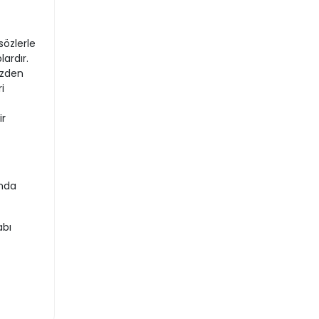
özlerle
ardır.
üzden
i
ir
’nda
abı