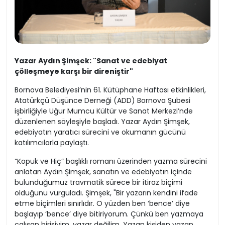
Yazar Aydın Şimşek: "Sanat ve edebiyat
çölleşmeye karşı bir direniştir"
Bornova Belediyesi’nin 61. Kütüphane Haftası etkinlikleri,
Atatürkçü Düşünce Derneği (ADD) Bornova Şubesi
işbirliğiyle Uğur Mumcu Kültür ve Sanat Merkezi’nde
düzenlenen söyleşiyle başladı. Yazar Aydın Şimşek,
edebiyatın yaratıcı sürecini ve okumanın gücünü
katılımcılarla paylaştı.
“Kopuk ve Hiç” başlıklı romanı üzerinden yazma sürecini
anlatan Aydın Şimşek, sanatın ve edebiyatın içinde
bulunduğumuz travmatik sürece bir itiraz biçimi
olduğunu vurguladı. Şimşek, "Bir yazarın kendini ifade
etme biçimleri sınırlıdır. O yüzden ben ‘bence’ diye
başlayıp ‘bence’ diye bitiriyorum. Çünkü ben yazmaya
çalışan birisiyim, yazar değilim. Yazan kişiden yazan