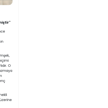
iştir"
nce
ın
imşek,
biçimi
ıdır. O
yazmaya
im
renç
ekli
 üzerine