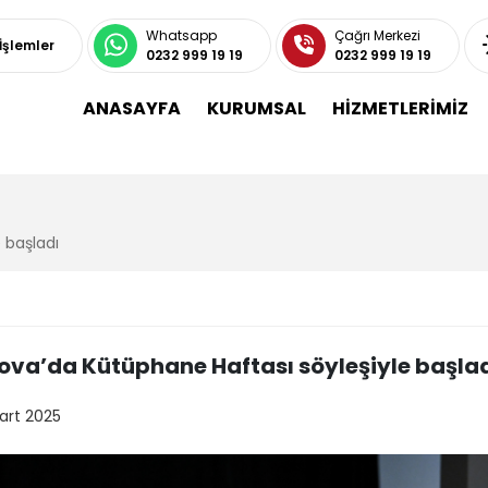
Whatsapp
Çağrı Merkezi
 İşlemler
0232 999 19 19
0232 999 19 19
ANASAYFA
KURUMSAL
HİZMETLERİMİZ
 başladı
ova’da Kütüphane Haftası söyleşiyle başla
art 2025