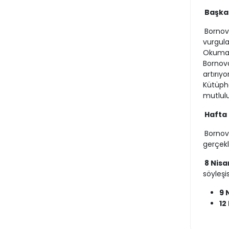
Başkan
Bornov
vurgula
Okumak
Bornova
artırıy
Kütüpha
mutlulu
Hafta 
Bornov
gerçekle
8 Nisa
söyleşis
9 
12