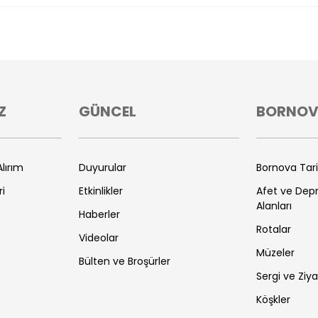
Z
GÜNCEL
BORNO
lırım
Duyurular
Bornova Tar
ri
Etkinlikler
Afet ve De
Alanları
Haberler
Rotalar
Videolar
Müzeler
Bülten ve Broşürler
Sergi ve Ziya
Köşkler