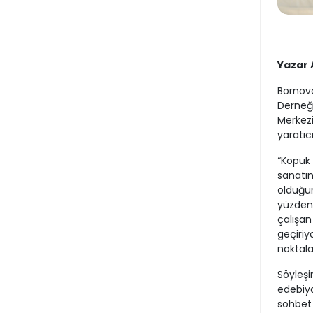
Yazar 
Bornova
Derneği
Merkezi
yaratıc
“Kopuk 
sanatın
olduğun
yüzden 
çalışan
geçiriy
noktala
Söyleşi
edebiya
sohbet 