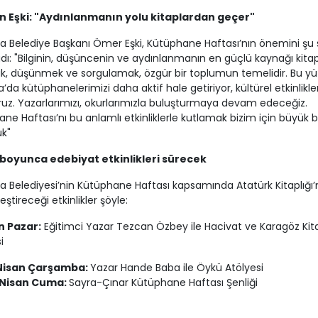
 Eşki: "Aydınlanmanın yolu kitaplardan geçer"
a Belediye Başkanı Ömer Eşki, Kütüphane Haftası’nın önemini şu s
dı: "Bilginin, düşüncenin ve aydınlanmanın en güçlü kaynağı kitapl
, düşünmek ve sorgulamak, özgür bir toplumun temelidir. Bu y
’da kütüphanelerimizi daha aktif hale getiriyor, kültürel etkinlikler
oruz. Yazarlarımızı, okurlarımızla buluşturmaya devam edeceğiz.
ne Haftası’nı bu anlamlı etkinliklerle kutlamak bizim için büyük b
k"
boyunca edebiyat etkinlikleri sürecek
a Belediyesi’nin Kütüphane Haftası kapsamında Atatürk Kitaplığı
ştireceği etkinlikler şöyle:
n Pazar:
Eğitimci Yazar Tezcan Özbey ile Hacivat ve Karagöz Kit
i
Nisan Çarşamba:
Yazar Hande Baba ile Öykü Atölyesi
 Nisan Cuma:
Sayra-Çınar Kütüphane Haftası Şenliği