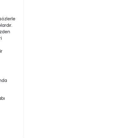
özlerle
ardır.
üzden
i
ir
’nda
abı