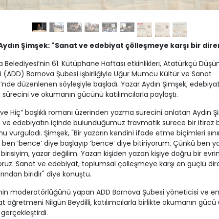
Aydın Şimşek: "Sanat ve edebiyat çölleşmeye karşı bir diren
 Belediyesi’nin 61. Kütüphane Haftası etkinlikleri, Atatürkçü Düşü
 (ADD) Bornova Şubesi işbirliğiyle Uğur Mumcu Kültür ve Sanat
’nde düzenlenen söyleşiyle başladı. Yazar Aydın Şimşek, edebiyat
ı sürecini ve okumanın gücünü katılımcılarla paylaştı.
ve Hiç” başlıklı romanı üzerinden yazma sürecini anlatan Aydın Ş
 ve edebiyatın içinde bulunduğumuz travmatik sürece bir itiraz 
u vurguladı. Şimşek, "Bir yazarın kendini ifade etme biçimleri sınırl
ben ‘bence’ diye başlayıp ‘bence’ diye bitiriyorum. Çünkü ben 
 birisiyim, yazar değilim. Yazan kişiden yazan kişiye doğru bir evr
oruz. Sanat ve edebiyat, toplumsal çölleşmeye karşı en güçlü di
rından biridir" diye konuştu.
nin moderatörlüğünü yapan ADD Bornova Şubesi yöneticisi ve em
t öğretmeni Nilgün Beydilli, katılımcılarla birlikte okumanın gücü
gerçekleştirdi.