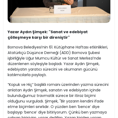
Yazar Aydın Şimşek: "Sanat ve edebiyat
çölleşmeye karşı bir direniştir"
Bornova Belediyesi’nin 61. Kütüphane Haftası etkinlikleri,
Atatürkçü Düşünce Derneği (ADD) Bornova Şubesi
işbirliğiyle Uğur Mumcu Kültür ve Sanat Merkezi’nde
düzenlenen söyleşiyle başladı. Yazar Aydın Şimşek,
edebiyatın yaratıcı sürecini ve okumanın gücünü
katılımcılarla paylaştı.
“Kopuk ve Hiç” başlıklı romanı üzerinden yazma sürecini
anlatan Aydın Şimşek, sanatın ve edebiyatın içinde
bulunduğumuz travmatik sürece bir itiraz biçimi
olduğunu vurguladı. Şimşek, "Bir yazarın kendini ifade
etme biçimleri sınırlıdır. O yüzden ben ‘bence’ diye
başlayıp ‘bence’ diye bitiriyorum. Çünkü ben yazmaya
çalışan birisiyim, yazar değilim. Yazan kişiden yazan