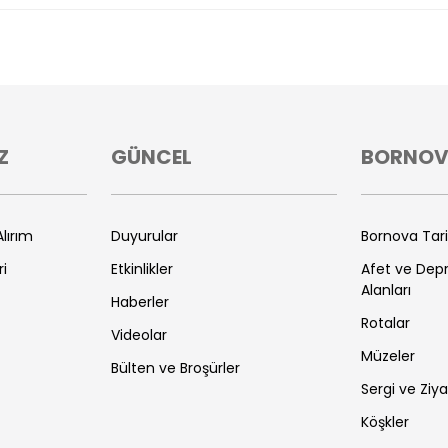
Z
GÜNCEL
BORNO
lırım
Duyurular
Bornova Tar
ri
Etkinlikler
Afet ve De
Alanları
Haberler
Rotalar
Videolar
Müzeler
Bülten ve Broşürler
Sergi ve Ziya
Köşkler