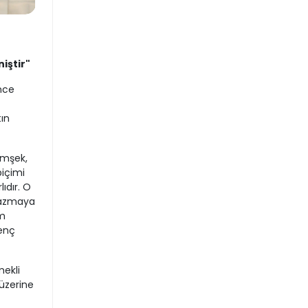
iştir"
nce
ın
imşek,
biçimi
ıdır. O
yazmaya
im
renç
ekli
 üzerine