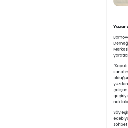
Yazar 
Bornova
Derneği
Merkezi
yaratıc
“Kopuk 
sanatın
olduğun
yüzden 
çalışan
geçiriy
noktala
Söyleşi
edebiya
sohbet 