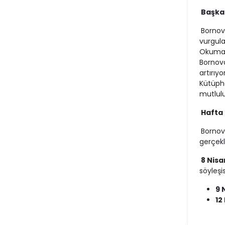
Başkan
Bornov
vurgula
Okumak
Bornova
artırıy
Kütüpha
mutlulu
Hafta 
Bornov
gerçekle
8 Nisa
söyleşis
9 
12