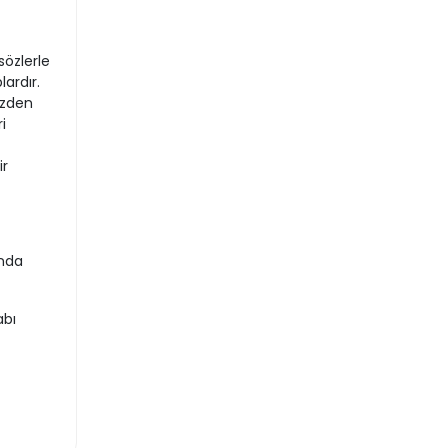
özlerle
ardır.
üzden
i
ir
’nda
abı