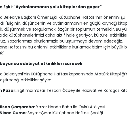
 Eşki: "Aydınlanmanın yolu kitaplardan geçer"
a Belediye Başkanı Ömer Eşki, Kütüphane Haftası’nın önemini şu s
dı: "Bilginin, düşüncenin ve aydınlanmanın en güçlü kaynağı kitapl
, düşünmek ve sorgulamak, özgür bir toplumun temelidir. Bu y
’da kütüphanelerimizi daha aktif hale getiriyor, kültürel etkinlikler
oruz. Yazarlarımızı, okurlarımızla buluşturmaya devam edeceğiz.
ne Haftası’nı bu anlamlı etkinliklerle kutlamak bizim için büyük b
k"
boyunca edebiyat etkinlikleri sürecek
a Belediyesi’nin Kütüphane Haftası kapsamında Atatürk Kitaplığı
ştireceği etkinlikler şöyle:
n Pazar:
Eğitimci Yazar Tezcan Özbey ile Hacivat ve Karagöz Kit
i
Nisan Çarşamba:
Yazar Hande Baba ile Öykü Atölyesi
 Nisan Cuma:
Sayra-Çınar Kütüphane Haftası Şenliği