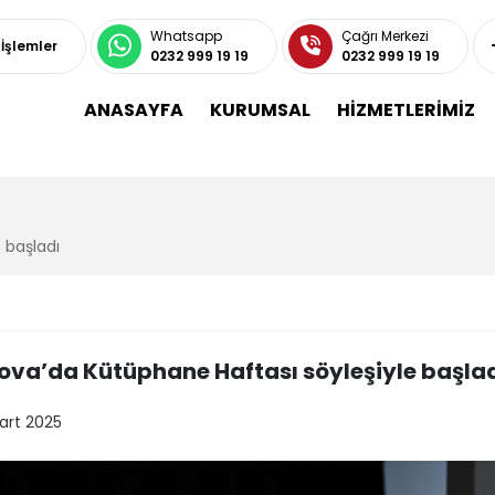
Whatsapp
Çağrı Merkezi
 İşlemler
0232 999 19 19
0232 999 19 19
ANASAYFA
KURUMSAL
HİZMETLERİMİZ
 başladı
ova’da Kütüphane Haftası söyleşiyle başla
art 2025