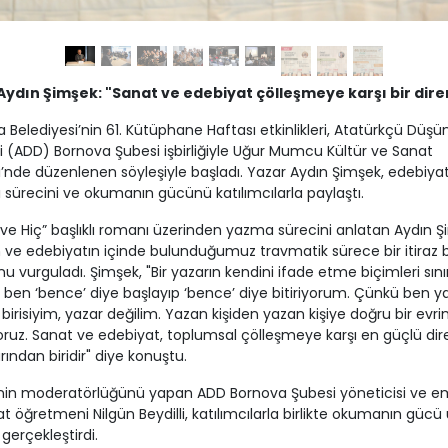
Aydın Şimşek: "Sanat ve edebiyat çölleşmeye karşı bir diren
 Belediyesi’nin 61. Kütüphane Haftası etkinlikleri, Atatürkçü Düşü
 (ADD) Bornova Şubesi işbirliğiyle Uğur Mumcu Kültür ve Sanat
’nde düzenlenen söyleşiyle başladı. Yazar Aydın Şimşek, edebiyat
ı sürecini ve okumanın gücünü katılımcılarla paylaştı.
ve Hiç” başlıklı romanı üzerinden yazma sürecini anlatan Aydın Ş
 ve edebiyatın içinde bulunduğumuz travmatik sürece bir itiraz 
u vurguladı. Şimşek, "Bir yazarın kendini ifade etme biçimleri sınırl
ben ‘bence’ diye başlayıp ‘bence’ diye bitiriyorum. Çünkü ben 
 birisiyim, yazar değilim. Yazan kişiden yazan kişiye doğru bir evr
oruz. Sanat ve edebiyat, toplumsal çölleşmeye karşı en güçlü di
rından biridir" diye konuştu.
nin moderatörlüğünü yapan ADD Bornova Şubesi yöneticisi ve em
t öğretmeni Nilgün Beydilli, katılımcılarla birlikte okumanın gücü
gerçekleştirdi.