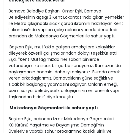
emekçilere destek verdi
Bornova Belediye Başkanı Ömer Eşki, Bornova
Belediyesinin açtığı 3 Kent Lokantası’nda çıkan yemekler
ile Metro çıkışındaki sıcak çorba ikramını hazırlayan Kent
Lokantası’nda yapılan çalışmalarını yerinde denetledi
ardından da Makedonya Göçmenleri ile sahur yaptı.
Başkan Eşki, mutfakta çalışan emekçilere kolaylıklar
dileyerek özverili çalışmalarından dolayı teşekkür etti.
Eşki,
"
Kent Mutfağımızda her sabah binlerce
vatandaşımıza sıcak bir çorba sunuyoruz. Ramazan’da
paylaşmanın önemini daha iyi anlıyoruz. Burada emek
veren arkadaşlarımız, Bornovalıların güne sağlıklı ve
sıcak bir başlangıç yapmasını sağlıyor. Onların emeği,
bizim sosyal belediyecilik anlayışımızın en önemli yapı
taşlarından biridir" diye konuştu.
Makedonya Göçmenleri ile sahur yaptı
Başkan Eşki, ardından İzmir Makedonya Göçmenleri
Kültürünü Yaşatma ve Dayanışma Derneği’nin
üyeleriyle yaptığı sahur programına katıldı. Birlik ve