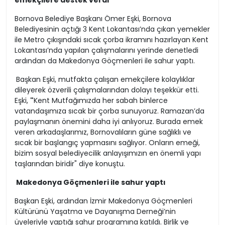
emekçilere destek verdi
Bornova Belediye Başkanı Ömer Eşki, Bornova
Belediyesinin açtığı 3 Kent Lokantası’nda çıkan yemekler
ile Metro çıkışındaki sıcak çorba ikramını hazırlayan Kent
Lokantası’nda yapılan çalışmalarını yerinde denetledi
ardından da Makedonya Göçmenleri ile sahur yaptı.
Başkan Eşki, mutfakta çalışan emekçilere kolaylıklar
dileyerek özverili çalışmalarından dolayı teşekkür etti.
Eşki,
"
Kent Mutfağımızda her sabah binlerce
vatandaşımıza sıcak bir çorba sunuyoruz. Ramazan’da
paylaşmanın önemini daha iyi anlıyoruz. Burada emek
veren arkadaşlarımız, Bornovalıların güne sağlıklı ve
sıcak bir başlangıç yapmasını sağlıyor. Onların emeği,
bizim sosyal belediyecilik anlayışımızın en önemli yapı
taşlarından biridir" diye konuştu.
Makedonya Göçmenleri ile sahur yaptı
Başkan Eşki, ardından İzmir Makedonya Göçmenleri
Kültürünü Yaşatma ve Dayanışma Derneği’nin
üyeleriyle yaptığı sahur programına katıldı. Birlik ve