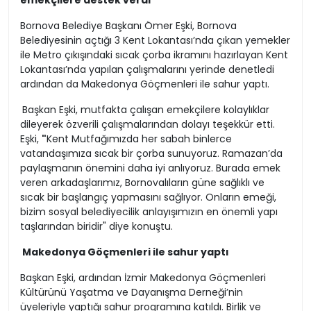
emekçilere destek verdi
Bornova Belediye Başkanı Ömer Eşki, Bornova
Belediyesinin açtığı 3 Kent Lokantası’nda çıkan yemekler
ile Metro çıkışındaki sıcak çorba ikramını hazırlayan Kent
Lokantası’nda yapılan çalışmalarını yerinde denetledi
ardından da Makedonya Göçmenleri ile sahur yaptı.
Başkan Eşki, mutfakta çalışan emekçilere kolaylıklar
dileyerek özverili çalışmalarından dolayı teşekkür etti.
Eşki,
"
Kent Mutfağımızda her sabah binlerce
vatandaşımıza sıcak bir çorba sunuyoruz. Ramazan’da
paylaşmanın önemini daha iyi anlıyoruz. Burada emek
veren arkadaşlarımız, Bornovalıların güne sağlıklı ve
sıcak bir başlangıç yapmasını sağlıyor. Onların emeği,
bizim sosyal belediyecilik anlayışımızın en önemli yapı
taşlarından biridir" diye konuştu.
Makedonya Göçmenleri ile sahur yaptı
Başkan Eşki, ardından İzmir Makedonya Göçmenleri
Kültürünü Yaşatma ve Dayanışma Derneği’nin
üyeleriyle yaptığı sahur programına katıldı. Birlik ve