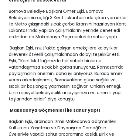
emekçilere destek verdi
Bornova Belediye Başkanı Ömer Eşki, Bornova
Belediyesinin açtığı 3 Kent Lokantası’nda çıkan yemekler
ile Metro çıkışındaki sıcak çorba ikramını hazırlayan Kent
Lokantası’nda yapılan çalışmalarını yerinde denetledi
ardından da Makedonya Göçmenleri ile sahur yaptı.
Başkan Eşki, mutfakta çalışan emekçilere kolaylıklar
dileyerek özverili çalışmalarından dolayı teşekkür etti.
Eşki,
"
Kent Mutfağımızda her sabah binlerce
vatandaşımıza sıcak bir çorba sunuyoruz. Ramazan’da
paylaşmanın önemini daha iyi anlıyoruz. Burada emek
veren arkadaşlarımız, Bornovalıların güne sağlıklı ve
sıcak bir başlangıç yapmasını sağlıyor. Onların emeği,
bizim sosyal belediyecilik anlayışımızın en önemli yapı
taşlarından biridir" diye konuştu.
Makedonya Göçmenleri ile sahur yaptı
Başkan Eşki, ardından İzmir Makedonya Göçmenleri
Kültürünü Yaşatma ve Dayanışma Derneği’nin
üyeleriyle yaptığı sahur programına katıldı. Birlik ve