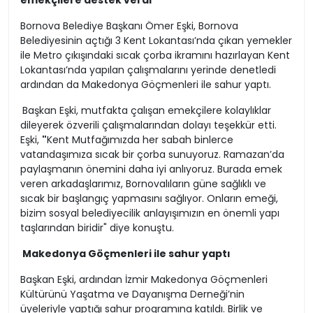
emekçilere destek verdi
Bornova Belediye Başkanı Ömer Eşki, Bornova
Belediyesinin açtığı 3 Kent Lokantası’nda çıkan yemekler
ile Metro çıkışındaki sıcak çorba ikramını hazırlayan Kent
Lokantası’nda yapılan çalışmalarını yerinde denetledi
ardından da Makedonya Göçmenleri ile sahur yaptı.
Başkan Eşki, mutfakta çalışan emekçilere kolaylıklar
dileyerek özverili çalışmalarından dolayı teşekkür etti.
Eşki,
"
Kent Mutfağımızda her sabah binlerce
vatandaşımıza sıcak bir çorba sunuyoruz. Ramazan’da
paylaşmanın önemini daha iyi anlıyoruz. Burada emek
veren arkadaşlarımız, Bornovalıların güne sağlıklı ve
sıcak bir başlangıç yapmasını sağlıyor. Onların emeği,
bizim sosyal belediyecilik anlayışımızın en önemli yapı
taşlarından biridir" diye konuştu.
Makedonya Göçmenleri ile sahur yaptı
Başkan Eşki, ardından İzmir Makedonya Göçmenleri
Kültürünü Yaşatma ve Dayanışma Derneği’nin
üyeleriyle yaptığı sahur programına katıldı. Birlik ve