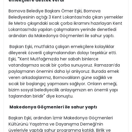
emekçilere destek verdi
Bornova Belediye Başkanı Ömer Eşki, Bornova
Belediyesinin açtığı 3 Kent Lokantası’nda çıkan yemekler
ile Metro çıkışındaki sıcak çorba ikramını hazırlayan Kent
Lokantası’nda yapılan çalışmalarını yerinde denetledi
ardından da Makedonya Göçmenleri ile sahur yaptı.
Başkan Eşki, mutfakta çalışan emekçilere kolaylıklar
dileyerek özverili çalışmalarından dolayı teşekkür etti.
Eşki,
"
Kent Mutfağımızda her sabah binlerce
vatandaşımıza sıcak bir çorba sunuyoruz. Ramazan’da
paylaşmanın önemini daha iyi anlıyoruz. Burada emek
veren arkadaşlarımız, Bornovalıların güne sağlıklı ve
sıcak bir başlangıç yapmasını sağlıyor. Onların emeği,
bizim sosyal belediyecilik anlayışımızın en önemli yapı
taşlarından biridir" diye konuştu.
Makedonya Göçmenleri ile sahur yaptı
Başkan Eşki, ardından İzmir Makedonya Göçmenleri
Kültürünü Yaşatma ve Dayanışma Derneği’nin
üyeleriyle yaptığı sahur programına katıldı. Birlik ve